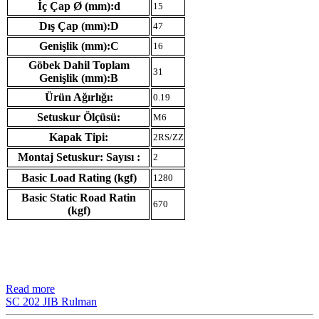
İç Çap Ø (mm):d
15
Dış Çap (mm):D
47
Genişlik (mm):C
16
Göbek Dahil Toplam
31
Genişlik (mm):B
Ürün Ağırlığı:
0.19
Setuskur Ölçüsü:
M6
Kapak Tipi:
2RS/ZZ
Montaj Setuskur: Sayısı :
2
Basic Load Rating (kgf)
1280
Basic Static Road Ratin
670
(kgf)
Read more
SC 202 JIB Rulman