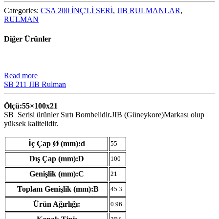
Categories:
CSA 200 İNÇ'Lİ SERİ
,
JIB RULMANLAR
,
RULMAN
Diğer Ürünler
Read more
SB 211 JIB Rulman
Ölçü:55×100
x21
SB Serisi ürünler Sırtı Bombelidir.JIB (Güneykore)Markası olup
yüksek kalitelidir.
İç Çap Ø (mm):d
55
Dış Çap (mm):D
100
Genişlik (mm):C
21
Toplam Genişlik (mm):B
45.3
Ürün Ağırlığı:
0.96