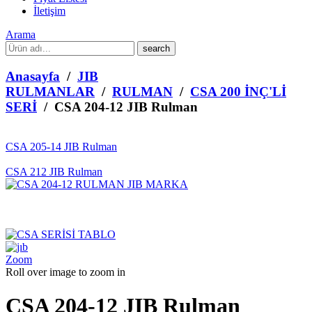
İletişim
Arama
What
are
you
Anasayfa
/
JIB
looking
RULMANLAR
/
RULMAN
/
CSA 200 İNÇ'Lİ
for?
SERİ
/ CSA 204-12 JIB Rulman
CSA 205-14 JIB Rulman
CSA 212 JIB Rulman
Zoom
Roll over image to zoom in
CSA 204-12 JIB Rulman