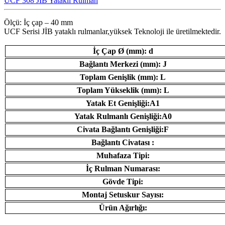
UCF 308 JIB Yataklı Rulman
Ölçü: İç çap – 40 mm
UCF Serisi JİB ​​yataklı rulmanlar,yüksek Teknoloji ile üretilmektedir.
İç Çap Ø (mm): d
Bağlantı Merkezi (mm): J
Toplam Genişlik (mm): L
Toplam Yükseklik (mm): L
Yatak Et Genişliği:A1
Yatak Rulmanlı Genişliği:A0
Civata Bağlantı Genişliği:F
Bağlantı Civatası :
Muhafaza Tipi:
İç Rulman Numarası:
Gövde Tipi:
Montaj Setuskur Sayısı:
Ürün Ağırlığı: