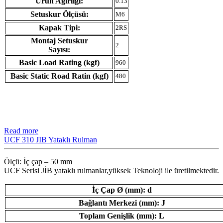
Ürün Ağırlığı:
0.13
Setuskur Ölçüsü:
M6
Kapak Tipi:
2RS
Montaj Setuskur
2
Sayısı:
Basic Load Rating (kgf)
960
Basic Static Road Ratin (kgf)
480
Read more
UCF 310 JIB Yataklı Rulman
Ölçü: İç çap – 50 mm
UCF Serisi JİB ​​yataklı rulmanlar,yüksek Teknoloji ile üretilmektedir.
İç Çap Ø (mm): d
Bağlantı Merkezi (mm): J
Toplam Genişlik (mm): L