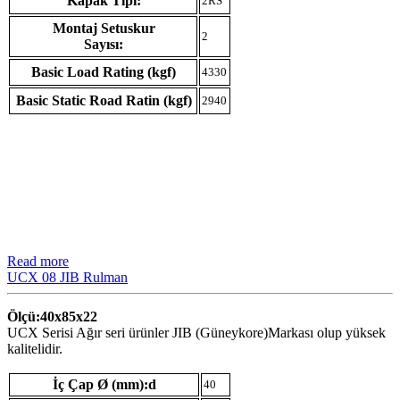
Kapak Tipi:
2RS
Montaj Setuskur
2
Sayısı:
Basic Load Rating (kgf)
4330
Basic Static Road Ratin (kgf)
2940
Read more
UCX 08 JIB Rulman
Ölçü:40x85x22
UCX Serisi Ağır seri ürünler JIB (Güneykore)Markası olup yüksek
kalitelidir.
İç Çap Ø (mm):d
40