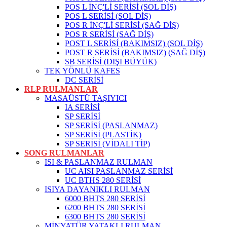
POS L İNÇ'Lİ SERİSİ (SOL DİŞ)
POS L SERİSİ (SOL DİŞ)
POS R İNÇ'Lİ SERİSİ (SAĞ DİŞ)
POS R SERİSİ (SAĞ DİŞ)
POST L SERİSİ (BAKIMSIZ) (SOL DİŞ)
POST R SERİSİ (BAKIMSIZ) (SAĞ DİŞ)
SB SERİSİ (DIŞI BÜYÜK)
TEK YÖNLÜ KAFES
DC SERİSİ
RLP RULMANLAR
MASAÜSTÜ TAŞIYICI
IA SERİSİ
SP SERİSİ
SP SERİSİ (PASLANMAZ)
SP SERİSİ (PLASTİK)
SP SERİSİ (VİDALI TİP)
SONG RULMANLAR
ISI & PASLANMAZ RULMAN
UC AISI PASLANMAZ SERİSİ
UC BTHS 280 SERİSİ
ISIYA DAYANIKLI RULMAN
6000 BHTS 280 SERİSİ
6200 BHTS 280 SERİSİ
6300 BHTS 280 SERİSİ
MİNYATÜR YATAKLI RULMAN