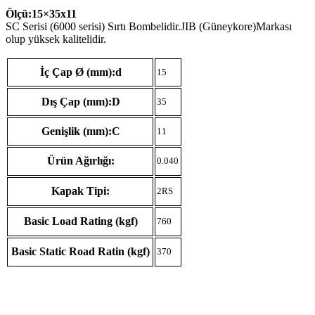
Ölçü:15×35
x11
SC Serisi (6000 serisi) Sırtı Bombelidir.JIB (Güneykore)Markası
olup yüksek kalitelidir.
İç Çap Ø (mm):d
15
Dış Çap (mm):D
35
Genişlik (mm):C
11
Ürün Ağırlığı:
0.040
Kapak Tipi:
2RS
Basic Load Rating (kgf)
760
Basic Static Road Ratin (kgf)
370