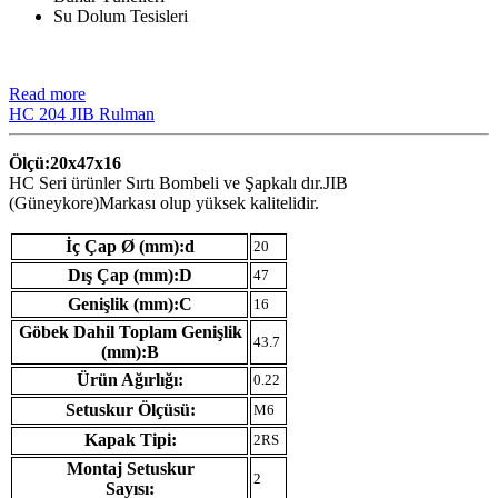
Su Dolum Tesisleri
Read more
HC 204 JIB Rulman
Ölçü:20x47x16
HC Seri ürünler Sırtı Bombeli ve Şapkalı dır.JIB
(Güneykore)Markası olup yüksek kalitelidir.
İç Çap Ø (mm):d
20
Dış Çap (mm):D
47
Genişlik (mm):C
16
Göbek Dahil Toplam Genişlik
43.7
(mm):B
Ürün Ağırlığı:
0.22
Setuskur Ölçüsü:
M6
Kapak Tipi:
2RS
Montaj Setuskur
2
Sayısı: