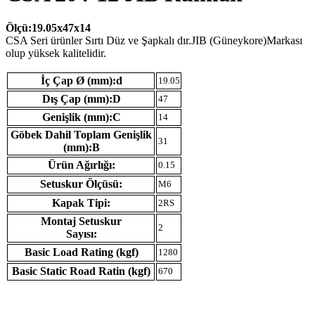
Ölçü:19.05x47x14
CSA Seri ürünler Sırtı Düz ve Şapkalı dır.JIB (Güneykore)Markası
olup yüksek kalitelidir.
İç Çap Ø (mm):d
19.05
Dış Çap (mm):D
47
Genişlik (mm):C
14
Göbek Dahil Toplam Genişlik
31
(mm):B
Ürün Ağırlığı:
0.15
Setuskur Ölçüsü:
M6
Kapak Tipi:
2RS
Montaj Setuskur
2
Sayısı:
Basic Load Rating (kgf)
1280
Basic Static Road Ratin (kgf)
670