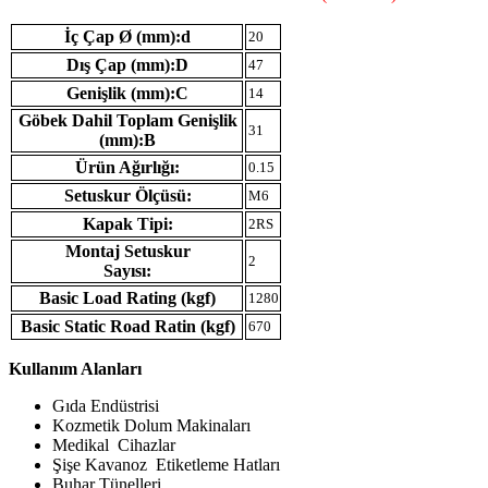
İç Çap Ø (mm):d
20
Dış Çap (mm):D
47
Genişlik (mm):C
14
Göbek Dahil Toplam Genişlik
31
(mm):B
Ürün Ağırlığı:
0.15
Setuskur Ölçüsü:
M6
Kapak Tipi:
2RS
Montaj Setuskur
2
Sayısı:
Basic Load Rating (kgf)
1280
Basic Static Road Ratin (kgf)
670
Kullanım Alanları
Gıda Endüstrisi
Kozmetik Dolum Makinaları
Medikal Cihazlar
Şişe Kavanoz Etiketleme Hatları
Buhar Tünelleri