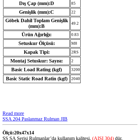
Dış Çap (mm):D
85
Genişlik (mm):C
22
Göbek Dahil Toplam Genişlik
49.2
(mm):B
Ürün Ağırlığı:
0.83
Setuskur Ölçüsü:
M8
Kapak Tipi:
2RS
Montaj Setuskur: Sayısı:
2
Basic Load Rating (kgf)
3200
Basic Static Road Ratin (kgf)
2040
Read more
SSA 204 Paslanmaz Rulman JIB
Ölçü:20x47x14
SS SA Serisi Rulmanlar’da kullanım kalitesi.
(AISI 304)
dür.