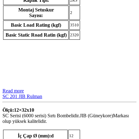
Kapak Tipi:
2RS
Montaj Setuskur
2
Sayısı:
Basic Load Rating (kgf)
3510
Basic Static Road Ratin (kgf)
2320
Read more
SC 201 JIB Rulman
Ölçü:12×32
x10
SC Serisi (6000 serisi) Sırtı Bombelidir.JIB (Güneykore)Markası
olup yüksek kalitelidir.
İç Çap Ø (mm):d
12