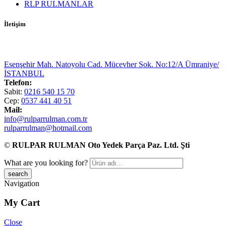
RLP RULMANLAR
İletişim
Esenşehir Mah. Natoyolu Cad. Mücevher Sok. No:12/A Ümraniye/
İSTANBUL
Telefon:
Sabit:
0216 540 15 70
Cep:
0537 441 40 51
Mail:
info@rulparrulman.com.tr
rulparrulman@hotmail.com
©
RULPAR RULMAN Oto Yedek Parça Paz. Ltd. Şti
What are you looking for?
Navigation
My Cart
Close