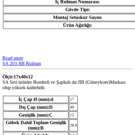
İç Rulman Numarası:
Gövde Tipi:
Montaj Setuskur Sayısı:
Ürün Ağırlığı:
Read more
SA 203 JIB Rulman
Ölçü:17x40x12
SA Seri ürünler Bombeli ve Şapkalı dır.JIB (Güneykore)Markası
olup yüksek kalitelidir.
İç Çap Ø (mm):d
17
Dış Çap (mm):D
40
Genişlik (mm):C
12
Göbek Dahil Toplam Genişlik
28.6
(mm):B