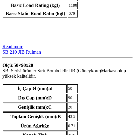
Basic Load Rating (kgf)
1180
Basic Static Road Ratin (kgf)
670
Read more
SB 210 JIB Rulman
Ölçü:50×90
x20
SB Serisi ürünler Sırtı Bombelidir.JIB (Güneykore)Markası olup
yüksek kalitelidir.
İç Çap Ø (mm):d
50
Dış Çap (mm):D
90
Genişlik (mm):C
20
Toplam Genişlik (mm):B
43.5
Ürün Ağırlığı:
0.71