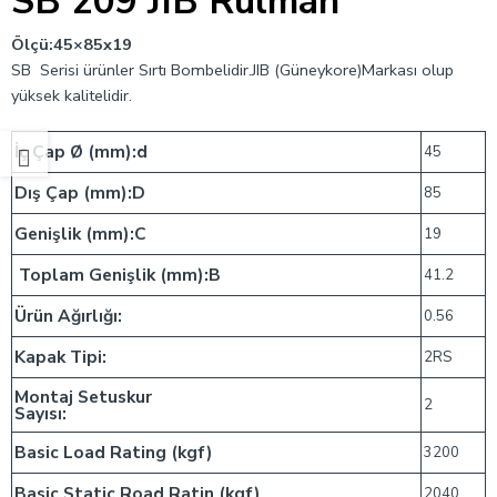
SB 209 JIB Rulman
Ölçü:45×85
x19
SB Serisi ürünler Sırtı Bombelidir.JIB (Güneykore)Markası olup
yüksek kalitelidir.
İç Çap Ø (mm):d
45
Dış Çap (mm):D
85
Genişlik (mm):C
19
Toplam Genişlik (mm):B
41.2
Ürün Ağırlığı:
0.56
Kapak Tipi:
2RS
Montaj Setuskur
2
Sayısı:
Basic Load Rating (kgf)
3200
Basic Static Road Ratin (kgf)
2040