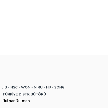
JIB - NSC - WON -
MİRU - HIJ - SONG
TÜRKİYE DİSTRİBÜTÖRÜ
Rulpar Rulman