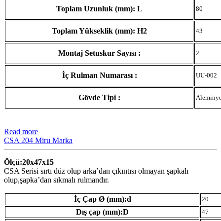
Toplam Uzunluk (mm): L
80
Toplam Yükseklik (mm): H2
43
Montaj Setuskur Sayısı :
2
İç Rulman Numarası :
UU-002
Gövde Tipi :
Aleminy
Read more
CSA 204 Miru Marka
Ölçü:20x47x15
CSA Serisi sırtı düz olup arka’dan çıkıntısı olmayan şapkalı
olup,şapka’dan sıkmalı rulmandır.
İç Çap Ø (mm):d
20
Dış çap (mm):D
47