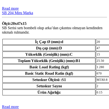
Read more
SB 204 Miru Marka
Ölçü:20x47x15
SB Serisi sırtı bombeli olup arka’dan çıkıntısı olmayan kendinden
sıkmalı rulmandır.
İç Çap Ø (mm):d
20
Dış çap (mm):D
47
Yükseklik (Genişlik) (mm):C
15
Toplam Yükseklik (Genişlik) (mm):B1
25.50
Basic Load Rating (kgf)
1.280
Basic Static Road Ratin (kgf)
670
Setuskur Ölçüsü :S1
M5X0.8
Setuskur Sayısı
2
Ürün Ağırlığı:
0.15
Read more