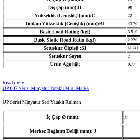
Dış çap (mm):D
90
Yükseklik (Genişlik) (mm):C
22
Toplam Yükseklik (Genişlik) (mm):B1
43.70
Basic Load Rating (kgf)
3.510
Basic Static Road Ratin (kgf)
2.230
Setuskur Ölçüsü :S1
M8X1
Setuskur Sayısı
2
Ürün Ağırlığı:
0.77
Read more
UP 007 Serisi Minyatür Yataklı Miru Marka
UP Serisi Minyatür Seri Yataklı Rulman
İç Çap Ø (mm):
35
Merkez Bağlantı Deliği (mm): J