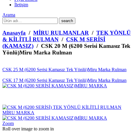
İletişim
Arama
What
are
you
Anasayfa
/
MİRU RULMANLAR
/
TEK YÖNLÜ
looking
& KİLİTLİ RULMAN
/
CSK M SERİSİ
for?
(KAMASIZ)
/ CSK 20 M (6200 Serisi Kamasız Tek
Yönlü)Miru Marka Rulman
CSK 25 M (6200 Serisi Kamasız Tek Yönlü)Miru Marka Rulman
CSK 17 M (6200 Serisi Kamasız Tek Yönlü)Miru Marka Rulman
Zoom
Roll over image to zoom in