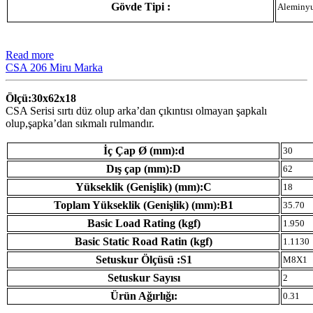
Gövde Tipi :
Aleminy
Read more
CSA 206 Miru Marka
Ölçü:30x62x18
CSA Serisi sırtı düz olup arka’dan çıkıntısı olmayan şapkalı
olup,şapka’dan sıkmalı rulmandır.
İç Çap Ø (mm):d
30
Dış çap (mm):D
62
Yükseklik (Genişlik) (mm):C
18
Toplam Yükseklik (Genişlik) (mm):B1
35.70
Basic Load Rating (kgf)
1.950
Basic Static Road Ratin (kgf)
1.1130
Setuskur Ölçüsü :S1
M8X1
Setuskur Sayısı
2
Ürün Ağırlığı:
0.31