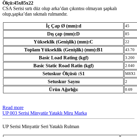
Ölçü:45x85x22
CSA Serisi sırtı düz olup arka’dan çıkıntısı olmayan şapkalı
olup,şapka’dan sıkmalı rulmandır.
İç Çap Ø (mm):d
45
Dış çap (mm):D
85
Yükseklik (Genişlik) (mm):C
22
Toplam Yükseklik (Genişlik) (mm):B1
43.70
Basic Load Rating (kgf)
3.200
Basic Static Road Ratin (kgf)
2.040
Setuskur Ölçüsü :S1
M8X1
Setuskur Sayısı
2
Ürün Ağırlığı:
0.69
Read more
UP 003 Serisi Minyatür Yataklı Miru Marka
UP Serisi Minyatür Seri Yataklı Rulman