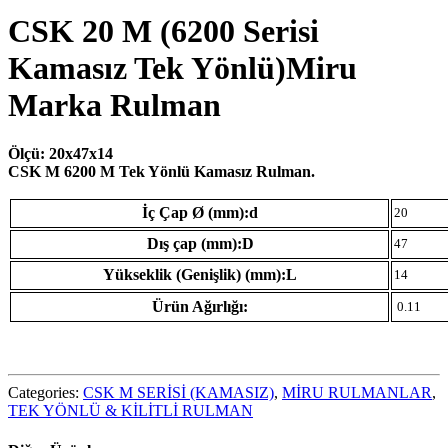
CSK 20 M (6200 Serisi
Kamasız Tek Yönlü)Miru
Marka Rulman
Ölçü: 20x47x14
CSK M 6200 M Tek Yönlü Kamasız Rulman.
İç Çap Ø (mm):d
20
Dış çap (mm):D
47
Yükseklik (Genişlik) (mm):L
14
Ürün Ağırlığı:
0.11
Categories:
CSK M SERİSİ (KAMASIZ)
,
MİRU RULMANLAR
,
TEK YÖNLÜ & KİLİTLİ RULMAN