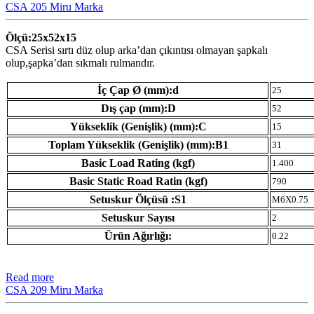
CSA 205 Miru Marka
Ölçü:25x52x15
CSA Serisi sırtı düz olup arka’dan çıkıntısı olmayan şapkalı
olup,şapka’dan sıkmalı rulmandır.
İç Çap Ø (mm):d
25
Dış çap (mm):D
52
Yükseklik (Genişlik) (mm):C
15
Toplam Yükseklik (Genişlik) (mm):B1
31
Basic Load Rating (kgf)
1.400
Basic Static Road Ratin (kgf)
790
Setuskur Ölçüsü :S1
M6X0.75
Setuskur Sayısı
2
Ürün Ağırlığı:
0.22
Read more
CSA 209 Miru Marka