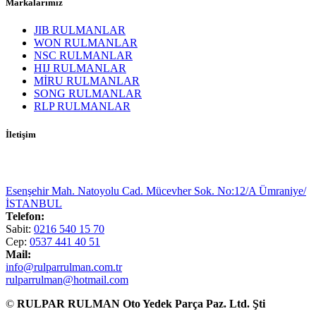
Markalarımız
JIB RULMANLAR
WON RULMANLAR
NSC RULMANLAR
HIJ RULMANLAR
MİRU RULMANLAR
SONG RULMANLAR
RLP RULMANLAR
İletişim
Esenşehir Mah. Natoyolu Cad. Mücevher Sok. No:12/A Ümraniye/
İSTANBUL
Telefon:
Sabit:
0216 540 15 70
Cep:
0537 441 40 51
Mail:
info@rulparrulman.com.tr
rulparrulman@hotmail.com
©
RULPAR RULMAN Oto Yedek Parça Paz. Ltd. Şti