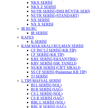
NKX SERİSİ
NKX Z SERİSİ
NUTR SERİSİ (DIŞI BÜYÜK SERİ)
NUTR SERİSİ (STANDART)
NX SERİSİ
NX X SERİSİ
IR BURÇ
IR SERİSİ
KAFES
K SERİSİ
KAM MAKARALI RULMAN SERİSİ
CF İNÇ'Lİ SERİSİ (KR TİP)
CF SERİSİ (KR TİP)
KRE SERİSİ (EKSANTİRK)
KRV SERİSİ (SIK TANELİ)
NUKR SERİSİ (ÇİFT SIRALI)
SS CF SERİSİ (Paslanmaz KR TİP)
TJ SERİSİ
L TİPİ MAFSAL SERİSİ
BI L SERİSİ (SOL)
BI R SERİSİ (SAĞ)
CS L SERİSİ (SOL)
CS R SERİSİ (SAĞ)
RBL L SERİSİ (SOL)
RBL R SERİSİ (SAĞ)