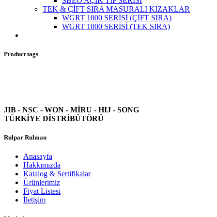
SBEO AÇIK TİP SERİSİ
TEK & ÇİFT SIRA MASURALI KIZAKLAR
WGRT 1000 SERİSİ (ÇİFT SIRA)
WGRT 1000 SERİSİ (TEK SIRA)
Product tags
JIB - NSC - WON -
MİRU - HIJ - SONG
TÜRKİYE DİSTRİBÜTÖRÜ
Rulpar Rulman
Anasayfa
Hakkımızda
Katalog & Sertifikalar
Ürünlerimiz
Fiyat Listesi
İletişim