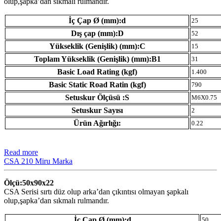
olup,şapka’dan sıkmalı rulmandır.
İç Çap Ø (mm):d
25
Dış çap (mm):D
52
Yükseklik (Genişlik) (mm):C
15
Toplam Yükseklik (Genişlik) (mm):B1
31
Basic Load Rating (kgf)
1.400
Basic Static Road Ratin (kgf)
790
Setuskur Ölçüsü :S
M6X0.75
Setuskur Sayısı
2
Ürün Ağırlığı:
0.22
Read more
CSA 210 Miru Marka
Ölçü:50x90x22
CSA Serisi sırtı düz olup arka’dan çıkıntısı olmayan şapkalı
olup,şapka’dan sıkmalı rulmandır.
İç Çap Ø (mm):d
50