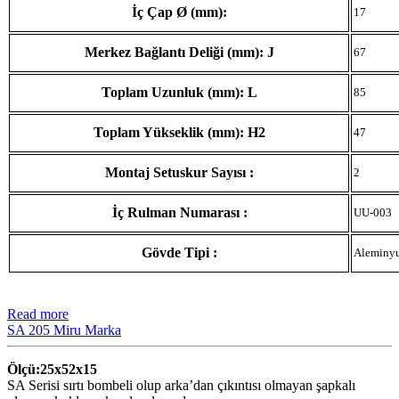
İç Çap Ø (mm):
17
Merkez Bağlantı Deliği (mm): J
67
Toplam Uzunluk (mm): L
85
Toplam Yükseklik (mm): H2
47
Montaj Setuskur Sayısı :
2
İç Rulman Numarası :
UU-003
Gövde Tipi :
Aleminy
Read more
SA 205 Miru Marka
Ölçü:25x52x15
SA Serisi sırtı bombeli olup arka’dan çıkıntısı olmayan şapkalı