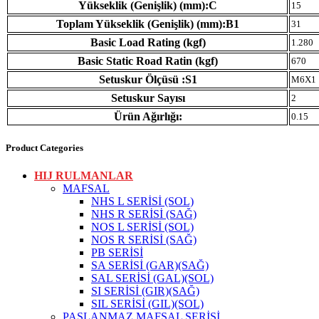
Yükseklik (Genişlik) (mm):C
15
Toplam Yükseklik (Genişlik) (mm):B1
31
Basic Load Rating (kgf)
1.280
Basic Static Road Ratin (kgf)
670
Setuskur Ölçüsü :S1
M6X1
Setuskur Sayısı
2
Ürün Ağırlığı:
0.15
Product Categories
HIJ RULMANLAR
MAFSAL
NHS L SERİSİ (SOL)
NHS R SERİSİ (SAĞ)
NOS L SERİSİ (SOL)
NOS R SERİSİ (SAĞ)
PB SERİSİ
SA SERİSİ (GAR)(SAĞ)
SAL SERİSİ (GAL)(SOL)
SI SERİSİ (GIR)(SAĞ)
SIL SERİSİ (GIL)(SOL)
PASLANMAZ MAFSAL SERİSİ