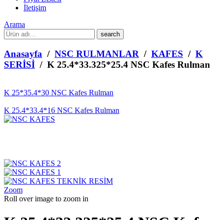
İletişim
Arama
What
are
you
Anasayfa
/
NSC RULMANLAR
/
KAFES
/
K
looking
SERİSİ
/ K 25.4*33.325*25.4 NSC Kafes Rulman
for?
K 25*35.4*30 NSC Kafes Rulman
K 25.4*33.4*16 NSC Kafes Rulman
Zoom
Roll over image to zoom in