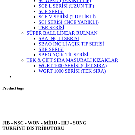
SC OPEN (YARIKLI TİP)
SCE L SERİSİ (UZUN TİP)
SCE SERİSİ
SCE V SERİSİ (2 DELİKLİ)
SCJ SERİSİ (İNCE YARIKLI)
TBR SERİSİ
SÜPER BALL LİNEAR RULMAN
SBA İNÇ'Lİ SERİSİ
SBAO İNÇ'Lİ AÇIK TİP SERİSİ
SBE SERİSİ
SBEO AÇIK TİP SERİSİ
TEK & ÇİFT SIRA MASURALI KIZAKLAR
WGRT 1000 SERİSİ (ÇİFT SIRA)
WGRT 1000 SERİSİ (TEK SIRA)
Product tags
JIB - NSC - WON -
MİRU - HIJ - SONG
TÜRKİYE DİSTRİBÜTÖRÜ