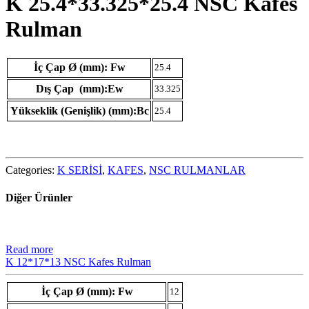
K 25.4*33.325*25.4 NSC Kafes
Rulman
İç Çap Ø (mm): Fw
25.4
Dış Çap (mm):Ew
33.325
Yükseklik (Genişlik) (mm):Bc
25.4
Categories:
K SERİSİ
,
KAFES
,
NSC RULMANLAR
Diğer Ürünler
Read more
K 12*17*13 NSC Kafes Rulman
İç Çap Ø (mm): Fw
12