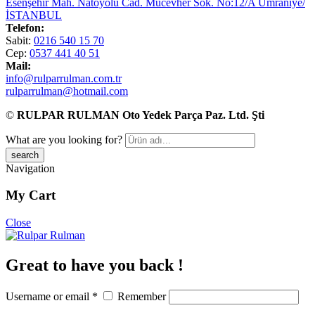
Esenşehir Mah. Natoyolu Cad. Mücevher Sok. No:12/A Ümraniye/
İSTANBUL
Telefon:
Sabit:
0216 540 15 70
Cep:
0537 441 40 51
Mail:
info@rulparrulman.com.tr
rulparrulman@hotmail.com
©
RULPAR RULMAN Oto Yedek Parça Paz. Ltd. Şti
What are you looking for?
Navigation
My Cart
Close
Great to have you back !
Username or email
*
Remember