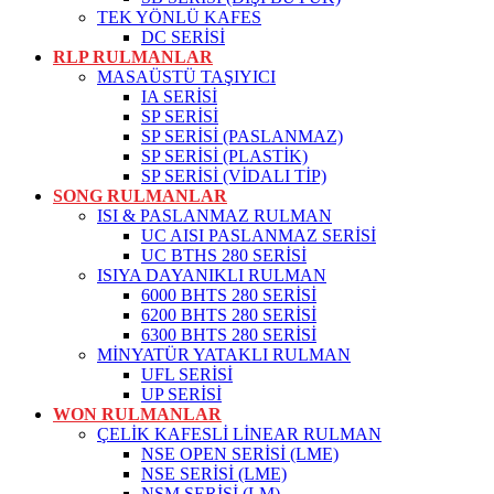
TEK YÖNLÜ KAFES
DC SERİSİ
RLP RULMANLAR
MASAÜSTÜ TAŞIYICI
IA SERİSİ
SP SERİSİ
SP SERİSİ (PASLANMAZ)
SP SERİSİ (PLASTİK)
SP SERİSİ (VİDALI TİP)
SONG RULMANLAR
ISI & PASLANMAZ RULMAN
UC AISI PASLANMAZ SERİSİ
UC BTHS 280 SERİSİ
ISIYA DAYANIKLI RULMAN
6000 BHTS 280 SERİSİ
6200 BHTS 280 SERİSİ
6300 BHTS 280 SERİSİ
MİNYATÜR YATAKLI RULMAN
UFL SERİSİ
UP SERİSİ
WON RULMANLAR
ÇELİK KAFESLİ LİNEAR RULMAN
NSE OPEN SERİSİ (LME)
NSE SERİSİ (LME)
NSM SERİSİ (LM)