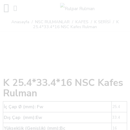
Anasayfa
/
NSC RULMANLAR
/
KAFES
/
K SERİSİ
/ K
25.4*33.4*16 NSC Kafes Rulman
K 25.4*33.4*16 NSC Kafes
Rulman
İç Çap Ø (mm): Fw
25.4
Dış Çap (mm):Ew
33.4
Yükseklik (Genişlik) (mm):Bc
16