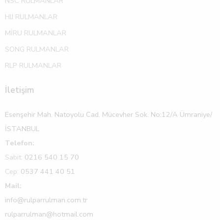
NSC RULMANLAR
HIJ RULMANLAR
MİRU RULMANLAR
SONG RULMANLAR
RLP RULMANLAR
İletişim
Esenşehir Mah. Natoyolu Cad. Mücevher Sok. No:12/A Ümraniye/
İSTANBUL
Telefon:
Sabit:
0216 540 15 70
Cep:
0537 441 40 51
Mail:
info@rulparrulman.com.tr
rulparrulman@hotmail.com