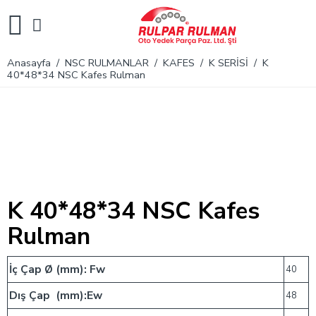
Anasayfa
/
NSC RULMANLAR
/
KAFES
/
K SERİSİ
/ K
40*48*34 NSC Kafes Rulman
K 40*48*34 NSC Kafes
Rulman
İç Çap Ø (mm): Fw
40
Dış Çap (mm):Ew
48