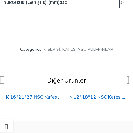
Yükseklik (Genişlik) (mm):Bc
34
Categories:
K SERİSİ
,
KAFES
,
NSC RULMANLAR
Diğer Ürünler
K 16*21*27 NSC Kafes Rulman
K 12*18*12 NSC Kafes Rulman