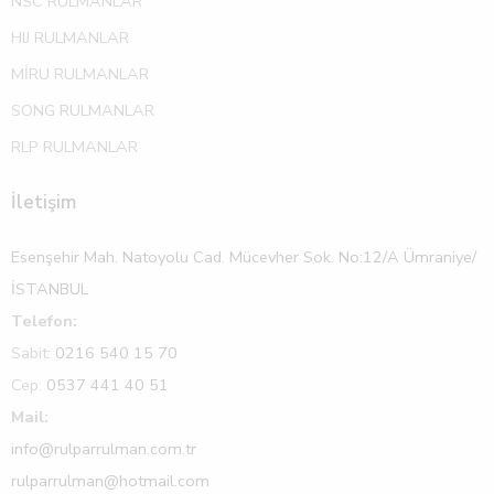
NSC RULMANLAR
HIJ RULMANLAR
MİRU RULMANLAR
SONG RULMANLAR
RLP RULMANLAR
İletişim
Esenşehir Mah. Natoyolu Cad. Mücevher Sok. No:12/A Ümraniye/
İSTANBUL
Telefon:
Sabit:
0216 540 15 70
Cep:
0537 441 40 51
Mail:
info@rulparrulman.com.tr
rulparrulman@hotmail.com