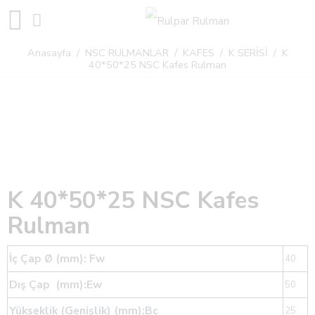
Anasayfa
/
NSC RULMANLAR
/
KAFES
/
K SERİSİ
/ K
40*50*25 NSC Kafes Rulman
K 40*50*25 NSC Kafes
Rulman
İç Çap Ø (mm): Fw
40
Dış Çap (mm):Ew
50
Yükseklik (Genişlik) (mm):Bc
25