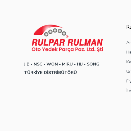
R
An
Ha
Ka
JIB - NSC - WON -
MİRU - HIJ - SONG
Ür
TÜRKİYE DİSTRİBÜTÖRÜ
Fi
İl