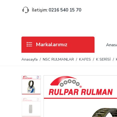
İletişim:
0216 540 15 70
Markalarımız
Anas
Anasayfa
/
NSC RULMANLAR
/
KAFES
/
K SERİSİ
/ K