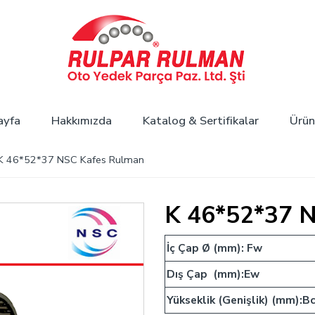
ayfa
Hakkımızda
Katalog & Sertifikalar
Ürün
 46*52*37 NSC Kafes Rulman
K 46*52*37 
İç Çap Ø (mm): Fw
Dış Çap (mm):Ew
Yükseklik (Genişlik) (mm):B