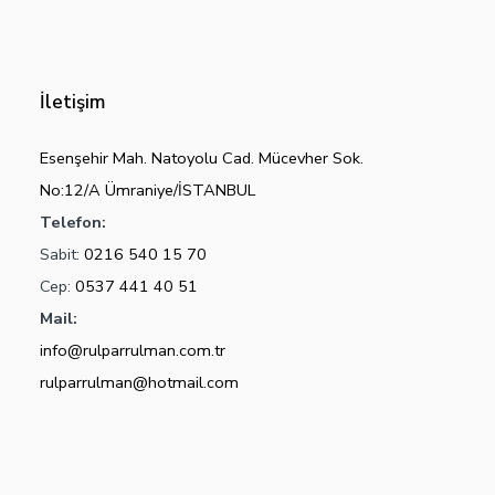
İletişim
Esenşehir Mah. Natoyolu Cad. Mücevher Sok.
No:12/A Ümraniye/İSTANBUL
Telefon:
Sabit:
0216 540 15 70
Cep:
0537 441 40 51
Mail:
info@rulparrulman.com.tr
rulparrulman@hotmail.com