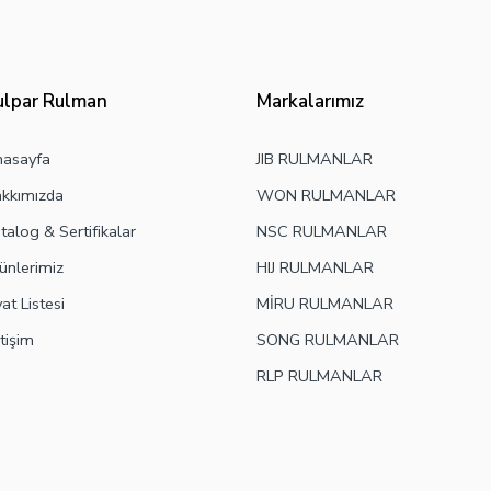
ulpar Rulman
Markalarımız
asayfa
JIB RULMANLAR
kkımızda
WON RULMANLAR
talog & Sertifikalar
NSC RULMANLAR
ünlerimiz
HIJ RULMANLAR
yat Listesi
MİRU RULMANLAR
etişim
SONG RULMANLAR
RLP RULMANLAR