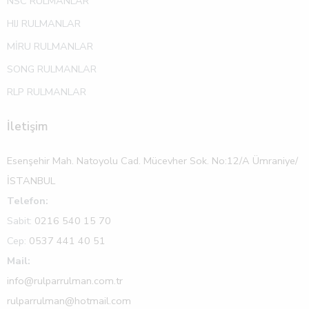
NSC RULMANLAR
HIJ RULMANLAR
MİRU RULMANLAR
SONG RULMANLAR
RLP RULMANLAR
İletişim
Esenşehir Mah. Natoyolu Cad. Mücevher Sok. No:12/A Ümraniye/
İSTANBUL
Telefon:
Sabit:
0216 540 15 70
Cep:
0537 441 40 51
Mail:
info@rulparrulman.com.tr
rulparrulman@hotmail.com