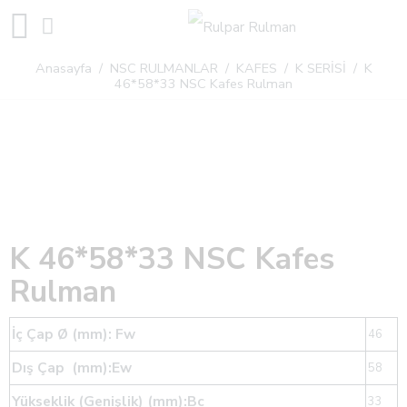
Anasayfa
/
NSC RULMANLAR
/
KAFES
/
K SERİSİ
/ K
46*58*33 NSC Kafes Rulman
K 46*58*33 NSC Kafes
Rulman
İç Çap Ø (mm): Fw
46
Dış Çap (mm):Ew
58
Yükseklik (Genişlik) (mm):Bc
33