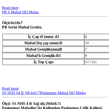
Read more
PB 6 Mafsal HIJ Marka
Ölçü:6x18x7
PB Serisi Mafsal Grubu.
İç Çap Ø (mm): d1
6
Mafsal Dış çap (mm):D
18
Mafsal Genişlik(mm)B
7
Mafsal’lı Genişlik:B1
9
İç Top Çapı
12.7 (½)
Read more
SS NHS 04 R (M:4x0.7)Paslanmaz Mafsal HIJ Marka
Ölçü: SS NHS 4 R Sağ diş (M4x0.7)
Paslanmaz Mafsallar’da Kullanılan Paslanmaz Çelik Kalitesi,