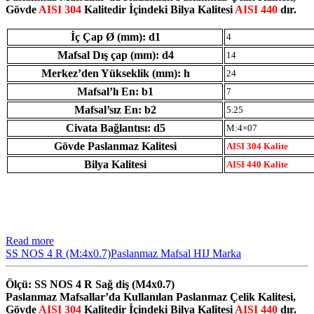
Gövde
AISI 304
Kalitedir İçindeki Bilya Kalitesi
AISI 440
dır.
İç Çap Ø (mm): d1
4
Mafsal Dış çap (mm): d4
14
Merkez’den Yükseklik (mm): h
24
Mafsal’lı En: b1
7
Mafsal’sız En: b2
5.25
Civata Bağlantısı: d5
M:4×07
Gövde Paslanmaz Kalitesi
AISI 304 Kalite
Bilya Kalitesi
AISI 440 Kalite
Read more
SS NOS 4 R (M:4x0.7)Paslanmaz Mafsal HIJ Marka
Ölçü: SS NOS 4 R Sağ diş (M4x0.7)
Paslanmaz Mafsallar’da Kullanılan Paslanmaz Çelik Kalitesi,
Gövde
AISI 304
Kalitedir İçindeki Bilya Kalitesi
AISI 440
dır.