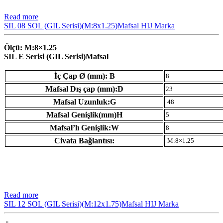
Read more
SIL 08 SOL (GIL Serisi)(M:8x1.25)Mafsal HIJ Marka
Ölçü: M:8×1.25
SIL E Serisi (GIL Serisi)Mafsal
İç Çap Ø (mm): B
8
Mafsal Dış çap (mm):D
23
Mafsal Uzunluk:G
48
Mafsal Genişlik(mm)H
5
Mafsal’lı Genişlik:W
8
Civata Bağlantısı:
M:8×1.25
Read more
SIL 12 SOL (GIL Serisi)(M:12x1.75)Mafsal HIJ Marka