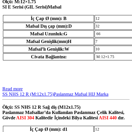
Ölçü: M:12×1.75
SI E Serisi (GIL Serisi)Mafsal
İç Çap Ø (mm): B
12
Mafsal Dış çap (mm):D
32
Mafsal Uzunluk:G
66
Mafsal Genişlik(mm)H
7
Mafsal’lı Genişlik:W
10
Civata Bağlantısı:
M:12×1.75
Read more
SS NHS 12 R (M:12x1.75)Paslanmaz Mafsal HIJ Marka
Ölçü: SS NHS 12 R Sağ diş (M12x1.75)
Paslanmaz Mafsallar’da Kullanılan Paslanmaz Çelik Kalitesi,
Gövde
AISI 304
Kalitedir İçindeki Bilya Kalitesi
AISI 440
dır.
İç Çap Ø (mm): d1
12