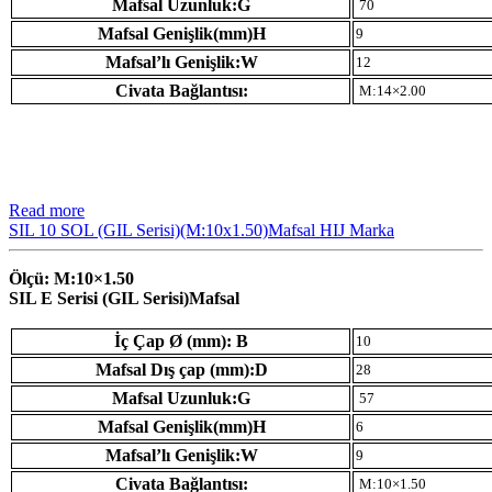
Mafsal Uzunluk:G
70
Mafsal Genişlik(mm)H
9
Mafsal’lı Genişlik:W
12
Civata Bağlantısı:
M:14×2.00
Read more
SIL 10 SOL (GIL Serisi)(M:10x1.50)Mafsal HIJ Marka
Ölçü: M:10×1.50
SIL E Serisi (GIL Serisi)Mafsal
İç Çap Ø (mm): B
10
Mafsal Dış çap (mm):D
28
Mafsal Uzunluk:G
57
Mafsal Genişlik(mm)H
6
Mafsal’lı Genişlik:W
9
Civata Bağlantısı:
M:10×1.50