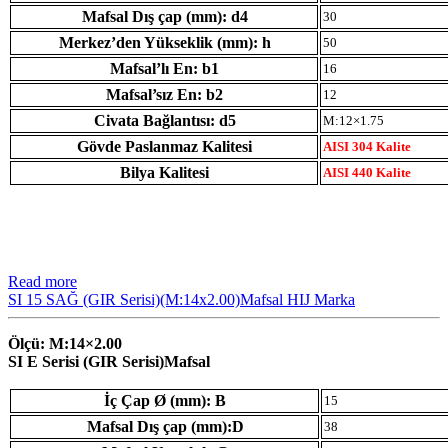
Mafsal Dış çap (mm): d4
30
Merkez’den Yükseklik (mm): h
50
Mafsal’lı En: b1
16
Mafsal’sız En: b2
12
Civata Bağlantısı: d5
M:12×1.75
Gövde Paslanmaz Kalitesi
AISI 304 Kalite
Bilya Kalitesi
AISI 440 Kalite
Read more
SI 15 SAĞ (GIR Serisi)(M:14x2.00)Mafsal HIJ Marka
Ölçü: M:14×2.00
SI E Serisi (GIR Serisi)Mafsal
İç Çap Ø (mm): B
15
Mafsal Dış çap (mm):D
38