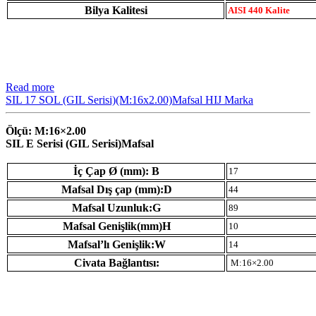
Bilya Kalitesi
AISI 440 Kalite
Read more
SIL 17 SOL (GIL Serisi)(M:16x2.00)Mafsal HIJ Marka
Ölçü: M:16×2.00
SIL E Serisi (GIL Serisi)Mafsal
İç Çap Ø (mm): B
17
Mafsal Dış çap (mm):D
44
Mafsal Uzunluk:G
89
Mafsal Genişlik(mm)H
10
Mafsal’lı Genişlik:W
14
Civata Bağlantısı:
M:16×2.00