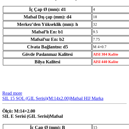
İç Çap Ø (mm): d1
4
Mafsal Dış çap (mm): d4
18
Merkez’den Yükseklik (mm): h
32
Mafsal’lı En: b1
9.5
Mafsal’sız En: b2
7.75
Civata Bağlantısı: d5
M:4×0.7
Gövde Paslanmaz Kalitesi
AISI 304 Kalite
Bilya Kalitesi
AISI 440 Kalite
Read more
SIL 15 SOL (GIL Serisi)(M:14x2.00)Mafsal HIJ Marka
Ölçü: M:14×2.00
SIL E Serisi (GIL Serisi)Mafsal
İç Çap Ø (mm): B
15