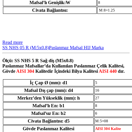
Mafsal’lı Genişlik:W
8
Civata Bağlantısı:
M:8×1.25
Read more
SS NHS 05 R (M:5x0.8)Paslanmaz Mafsal HIJ Marka
Ölçü: SS NHS 5 R Sağ diş (M5x0.8)
Paslanmaz Mafsallar’da Kullanılan Paslanmaz Çelik Kalitesi,
Gövde
AISI 304
Kalitedir İçindeki Bilya Kalitesi
AISI 440
dır.
İç Çap Ø (mm): d1
5
Mafsal Dış çap (mm): d4
16
Merkez’den Yükseklik (mm): h
27
Mafsal’lı En: b1
8
Mafsal’sız En: b2
6
Civata Bağlantısı: d5
M:5×08
Gövde Paslanmaz Kalitesi
AISI 304 Kalite