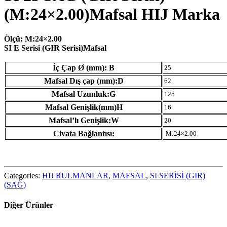
(M:24×2.00)Mafsal HIJ Marka
Ölçü: M:24×2.00
SI E Serisi (GIR Serisi)Mafsal
İç Çap Ø (mm): B
25
Mafsal Dış çap (mm):D
62
Mafsal Uzunluk:G
125
Mafsal Genişlik(mm)H
16
Mafsal’lı Genişlik:W
20
Civata Bağlantısı:
M:24×2.00
Categories:
HIJ RULMANLAR
,
MAFSAL
,
SI SERİSİ (GIR)
(SAĞ)
Diğer Ürünler