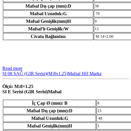
Mafsal Dış çap (mm):D
38
Mafsal Uzunluk:G
70
Mafsal Genişlik(mm)H
9
Mafsal’lı Genişlik:W
12
Civata Bağlantısı:
M:14×2.00
Read more
SI 08 SAĞ (GIR Serisi)(M:8x1.25)Mafsal HIJ Marka
Ölçü: M:8×1.25
SI E Serisi (GIR Serisi)Mafsal
İç Çap Ø (mm): B
8
Mafsal Dış çap (mm):D
23
Mafsal Uzunluk:G
48
Mafsal Genişlik(mm)H
5