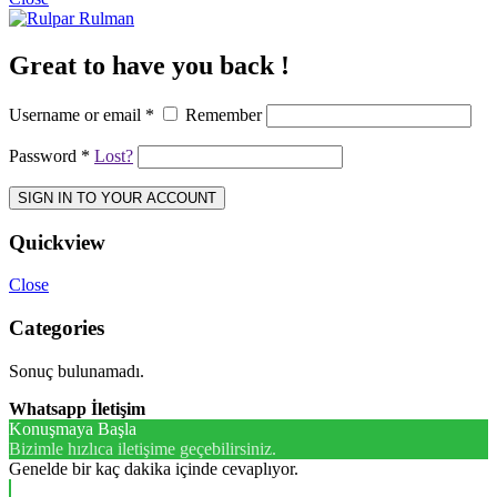
Great to have you back !
Username or email
*
Remember
Password
*
Lost?
SIGN IN TO YOUR ACCOUNT
Quickview
Close
Categories
Sonuç bulunamadı.
Whatsapp İletişim
Konuşmaya Başla
Bizimle hızlıca iletişime geçebilirsiniz.
Genelde bir kaç dakika içinde cevaplıyor.