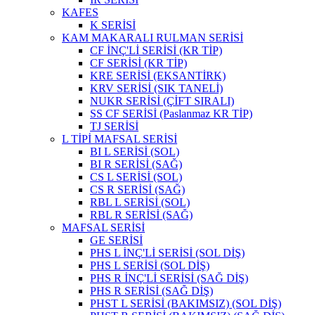
KAFES
K SERİSİ
KAM MAKARALI RULMAN SERİSİ
CF İNÇ'Lİ SERİSİ (KR TİP)
CF SERİSİ (KR TİP)
KRE SERİSİ (EKSANTİRK)
KRV SERİSİ (SIK TANELİ)
NUKR SERİSİ (ÇİFT SIRALI)
SS CF SERİSİ (Paslanmaz KR TİP)
TJ SERİSİ
L TİPİ MAFSAL SERİSİ
BI L SERİSİ (SOL)
BI R SERİSİ (SAĞ)
CS L SERİSİ (SOL)
CS R SERİSİ (SAĞ)
RBL L SERİSİ (SOL)
RBL R SERİSİ (SAĞ)
MAFSAL SERİSİ
GE SERİSİ
PHS L İNÇ'Lİ SERİSİ (SOL DİŞ)
PHS L SERİSİ (SOL DİŞ)
PHS R İNÇ'Lİ SERİSİ (SAĞ DİŞ)
PHS R SERİSİ (SAĞ DİŞ)
PHST L SERİSİ (BAKIMSIZ) (SOL DİŞ)