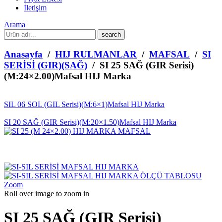
İletişim
Arama
What
are
you
Anasayfa
/
HIJ RULMANLAR
/
MAFSAL
/
SI
looking
SERİSİ (GIR)(SAĞ)
/ SI 25 SAĞ (GIR Serisi)
for?
(M:24×2.00)Mafsal HIJ Marka
SIL 06 SOL (GIL Serisi)(M:6×1)Mafsal HIJ Marka
SI 20 SAĞ (GIR Serisi)(M:20×1.50)Mafsal HIJ Marka
Zoom
Roll over image to zoom in
SI 25 SAĞ (GIR Serisi)