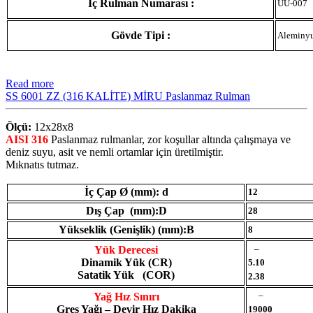
İç Rulman Numarası :
UU-007
Gövde Tipi :
Aleminy
Read more
SS 6001 ZZ (316 KALİTE) MİRU Paslanmaz Rulman
Ölçü:
12x28x8
AISI 316
Paslanmaz rulmanlar, zor koşullar altında çalışmaya ve
deniz suyu, asit ve nemli ortamlar için üretilmiştir.
Mıknatıs tutmaz.
İç Çap Ø (mm): d
12
Dış Çap (mm):D
28
Yükseklik (Genişlik) (mm):B
8
–
Yük Derecesi
Dinamik Yük (CR)
5.10
Satatik Yük (COR)
2.38
–
Yağ Hız Sınırı
Gres Yağı – Devir Hız Dakika
19000