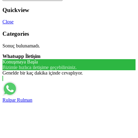
Quickview
Close
Categories
Sonuç bulunamadı.
Whatsapp İletişim
Konuşmaya Başla
Bizimle hızlıca iletişime geçebilirsiniz.
Genelde bir kaç dakika içinde cevaplıyor.
Rulpar Rulman