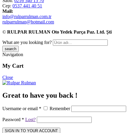
Sabit:
0216 540 15 70
Cep:
0537 441 40 51
Mail:
info@rulparrulman.com.tr
rulparrulman@hotmail.com
©
RULPAR RULMAN Oto Yedek Parça Paz. Ltd. Şti
What are you looking for?
Navigation
My Cart
Close
Great to have you back !
Username or email
*
Remember
Password
*
Lost?
SIGN IN TO YOUR ACCOUNT