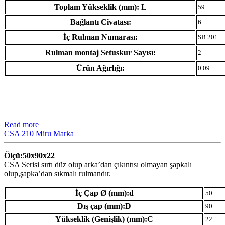
Toplam Yükseklik (mm): L
59
Bağlantı Civatası:
6
İç Rulman Numarası:
SB 201
Rulman montaj Setuskur Sayısı:
2
Ürün Ağırlığı:
0.09
Read more
CSA 210 Miru Marka
Ölçü:50x90x22
CSA Serisi sırtı düz olup arka’dan çıkıntısı olmayan şapkalı
olup,şapka’dan sıkmalı rulmandır.
İç Çap Ø (mm):d
50
Dış çap (mm):D
90
Yükseklik (Genişlik) (mm):C
22