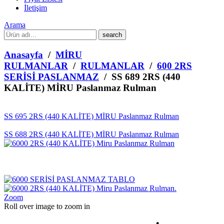
İletişim
Arama
What
are
you
Anasayfa
/
MİRU
looking
RULMANLAR
/
RULMANLAR
/
600 2RS
for?
SERİSİ PASLANMAZ
/ SS 689 2RS (440
KALİTE) MİRU Paslanmaz Rulman
SS 695 2RS (440 KALİTE) MİRU Paslanmaz Rulman
SS 688 2RS (440 KALİTE) MİRU Paslanmaz Rulman
Zoom
Roll over image to zoom in