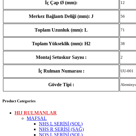
İç Çap Ø (mm):
12
Merkez Bağlantı Deliği (mm): J
56
Toplam Uzunluk (mm): L
71
Toplam Yükseklik (mm): H2
38
Montaj Setuskur Sayısı :
2
İç Rulman Numarası :
UU-001
Gövde Tipi :
Aleminy
Product Categories
HIJ RULMANLAR
MAFSAL
NHS L SERİSİ (SOL)
NHS R SERİSİ (SAĞ)
NOS L SERİSİ (SOL)