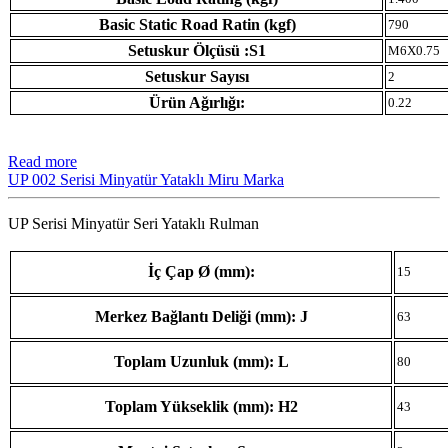
Basic Static Road Ratin (kgf)
790
Setuskur Ölçüsü :S1
M6X0.75
Setuskur Sayısı
2
Ürün Ağırlığı:
0.22
Read more
UP 002 Serisi Minyatür Yataklı Miru Marka
UP Serisi Minyatür Seri Yataklı Rulman
İç Çap Ø (mm):
15
Merkez Bağlantı Deliği (mm): J
63
Toplam Uzunluk (mm): L
80
Toplam Yükseklik (mm): H2
43