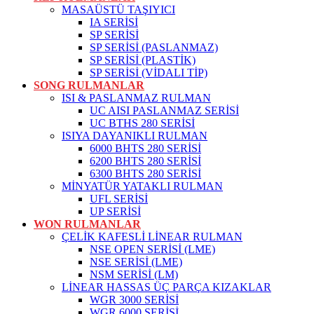
MASAÜSTÜ TAŞIYICI
IA SERİSİ
SP SERİSİ
SP SERİSİ (PASLANMAZ)
SP SERİSİ (PLASTİK)
SP SERİSİ (VİDALI TİP)
SONG RULMANLAR
ISI & PASLANMAZ RULMAN
UC AISI PASLANMAZ SERİSİ
UC BTHS 280 SERİSİ
ISIYA DAYANIKLI RULMAN
6000 BHTS 280 SERİSİ
6200 BHTS 280 SERİSİ
6300 BHTS 280 SERİSİ
MİNYATÜR YATAKLI RULMAN
UFL SERİSİ
UP SERİSİ
WON RULMANLAR
ÇELİK KAFESLİ LİNEAR RULMAN
NSE OPEN SERİSİ (LME)
NSE SERİSİ (LME)
NSM SERİSİ (LM)
LİNEAR HASSAS ÜÇ PARÇA KIZAKLAR
WGR 3000 SERİSİ
WGR 6000 SERİSİ