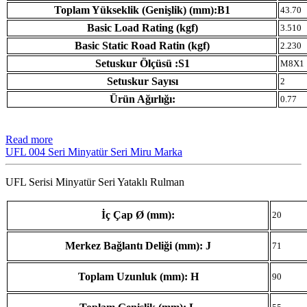
Toplam Yükseklik (Genişlik) (mm):B1
43.70
Basic Load Rating (kgf)
3.510
Basic Static Road Ratin (kgf)
2.230
Setuskur Ölçüsü :S1
M8X1
Setuskur Sayısı
2
Ürün Ağırlığı:
0.77
Read more
UFL 004 Seri Minyatür Seri Miru Marka
UFL Serisi Minyatür Seri Yataklı Rulman
İç Çap Ø (mm):
20
Merkez Bağlantı Deliği (mm): J
71
Toplam Uzunluk (mm): H
90