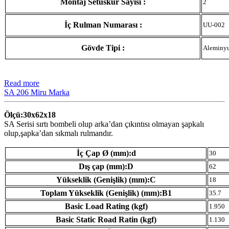
Montaj Setuskur Sayısı :
2
İç Rulman Numarası :
UU-002
Gövde Tipi :
Aleminy
Read more
SA 206 Miru Marka
Ölçü:30x62x18
SA Serisi sırtı bombeli olup arka’dan çıkıntısı olmayan şapkalı
olup,şapka’dan sıkmalı rulmandır.
İç Çap Ø (mm):d
30
Dış çap (mm):D
62
Yükseklik (Genişlik) (mm):C
18
Toplam Yükseklik (Genişlik) (mm):B1
35.7
Basic Load Rating (kgf)
1.950
Basic Static Road Ratin (kgf)
1.130