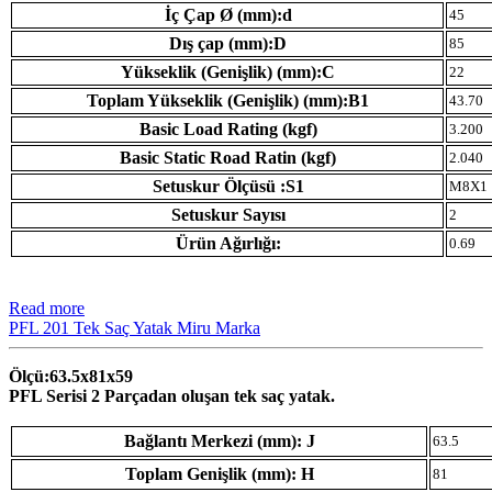
İç Çap Ø (mm):d
45
Dış çap (mm):D
85
Yükseklik (Genişlik) (mm):C
22
Toplam Yükseklik (Genişlik) (mm):B1
43.70
Basic Load Rating (kgf)
3.200
Basic Static Road Ratin (kgf)
2.040
Setuskur Ölçüsü :S1
M8X1
Setuskur Sayısı
2
Ürün Ağırlığı:
0.69
Read more
PFL 201 Tek Saç Yatak Miru Marka
Ölçü:63.5x81x59
PFL Serisi 2 Parçadan oluşan tek saç yatak.
Bağlantı Merkezi (mm): J
63.5
Toplam Genişlik (mm): H
81