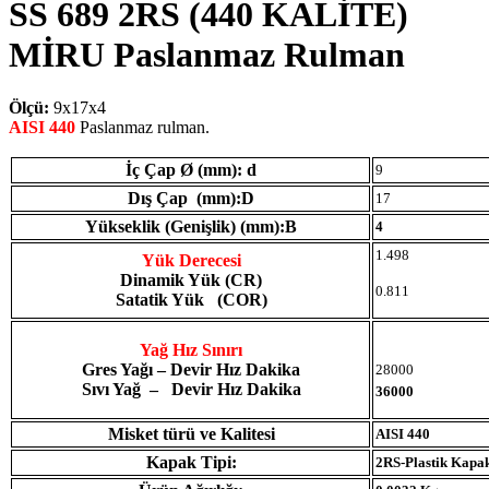
SS 689 2RS (440 KALİTE)
MİRU Paslanmaz Rulman
Ölçü:
9x17x4
AISI 440
Paslanmaz rulman.
İç Çap Ø (mm): d
9
Dış Çap (mm):D
17
Yükseklik (Genişlik) (mm):B
4
1.498
Yük Derecesi
Dinamik Yük (CR)
0.811
Satatik Yük (COR)
Yağ Hız Sınırı
Gres Yağı – Devir Hız Dakika
28000
Sıvı Yağ – Devir Hız Dakika
36000
Misket türü ve Kalitesi
AISI 440
Kapak Tipi:
2RS-Plastik Kapa