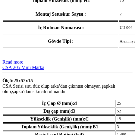
Toplam Yükseklik (mm): H2
70
Montaj Setuskur Sayısı :
2
İç Rulman Numarası :
UU-006
Gövde Tipi :
Aleminy
Read more
CSA 205 Miru Marka
Ölçü:25x52x15
CSA Serisi sırtı düz olup arka’dan çıkıntısı olmayan şapkalı
olup,şapka’dan sıkmalı rulmandır.
İç Çap Ø (mm):d
25
Dış çap (mm):D
52
Yükseklik (Genişlik) (mm):C
15
Toplam Yükseklik (Genişlik) (mm):B1
31
Basic Load Rating (kgf)
1.400