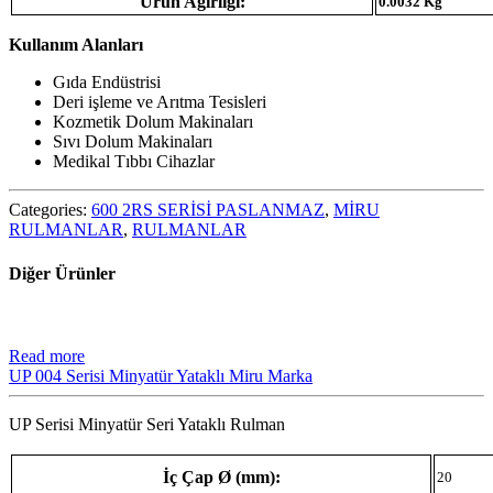
Ürün Ağırlığı:
0.0032 Kg
Kullanım Alanları
Gıda Endüstrisi
Deri işleme ve Arıtma Tesisleri
Kozmetik Dolum Makinaları
Sıvı Dolum Makinaları
Medikal Tıbbı Cihazlar
Categories:
600 2RS SERİSİ PASLANMAZ
,
MİRU
RULMANLAR
,
RULMANLAR
Diğer Ürünler
Read more
UP 004 Serisi Minyatür Yataklı Miru Marka
UP Serisi Minyatür Seri Yataklı Rulman
İç Çap Ø (mm):
20