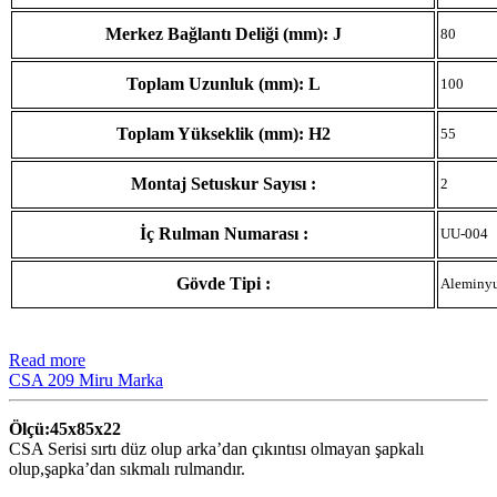
Merkez Bağlantı Deliği (mm): J
80
Toplam Uzunluk (mm): L
100
Toplam Yükseklik (mm): H2
55
Montaj Setuskur Sayısı :
2
İç Rulman Numarası :
UU-004
Gövde Tipi :
Aleminy
Read more
CSA 209 Miru Marka
Ölçü:45x85x22
CSA Serisi sırtı düz olup arka’dan çıkıntısı olmayan şapkalı
olup,şapka’dan sıkmalı rulmandır.