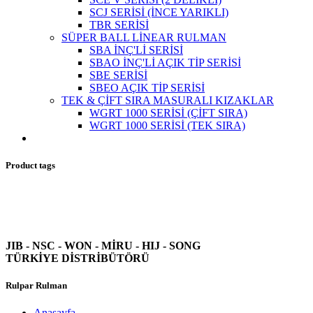
SCJ SERİSİ (İNCE YARIKLI)
TBR SERİSİ
SÜPER BALL LİNEAR RULMAN
SBA İNÇ'Lİ SERİSİ
SBAO İNÇ'Lİ AÇIK TİP SERİSİ
SBE SERİSİ
SBEO AÇIK TİP SERİSİ
TEK & ÇİFT SIRA MASURALI KIZAKLAR
WGRT 1000 SERİSİ (ÇİFT SIRA)
WGRT 1000 SERİSİ (TEK SIRA)
Product tags
JIB - NSC - WON -
MİRU - HIJ - SONG
TÜRKİYE DİSTRİBÜTÖRÜ
Rulpar Rulman
Anasayfa