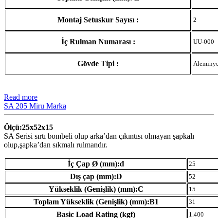
Montaj Setuskur Sayısı :
2
İç Rulman Numarası :
UU-000
Gövde Tipi :
Aleminy
Read more
SA 205 Miru Marka
Ölçü:25x52x15
SA Serisi sırtı bombeli olup arka’dan çıkıntısı olmayan şapkalı
olup,şapka’dan sıkmalı rulmandır.
İç Çap Ø (mm):d
25
Dış çap (mm):D
52
Yükseklik (Genişlik) (mm):C
15
Toplam Yükseklik (Genişlik) (mm):B1
31
Basic Load Rating (kgf)
1.400