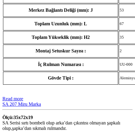
Merkez Bağlantı Deliği (mm): J
53
Toplam Uzunluk (mm): L
67
Toplam Yükseklik (mm): H2
35
Montaj Setuskur Sayısı :
2
İç Rulman Numarası :
UU-000
Gövde Tipi :
Aleminy
Read more
SA 207 Miru Marka
Ölçü:35x72x19
SA Serisi sırtı bombeli olup arka’dan çıkıntısı olmayan şapkalı
olup,şapka’dan sıkmalı rulmandır.