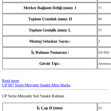
Merkez Bağlantı Deliği (mm): J
71
Toplam Uzunluk (mm): H
90
Toplam Genişlik (mm): L
55
Montaj Setuskur Sayısı :
2
İç Rulman Numarası :
UU-004
Gövde Tipi :
Aleminy
Read more
UP 007 Serisi Minyatür Yataklı Miru Marka
UP Serisi Minyatür Seri Yataklı Rulman
İç Çap Ø (mm):
35