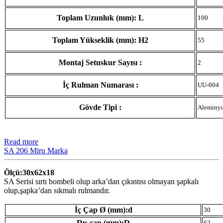
Toplam Uzunluk (mm): L
100
Toplam Yükseklik (mm): H2
55
Montaj Setuskur Sayısı :
2
İç Rulman Numarası :
UU-004
Gövde Tipi :
Aleminy
Read more
SA 206 Miru Marka
Ölçü:30x62x18
SA Serisi sırtı bombeli olup arka’dan çıkıntısı olmayan şapkalı
olup,şapka’dan sıkmalı rulmandır.
İç Çap Ø (mm):d
30
Dış çap (mm):D
62