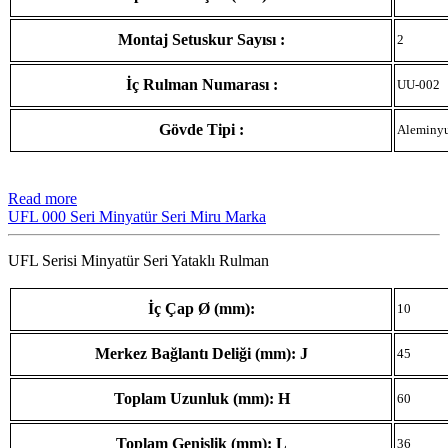
Montaj Setuskur Sayısı :
2
İç Rulman Numarası :
UU-002
Gövde Tipi :
Aleminy
Read more
UFL 000 Seri Minyatür Seri Miru Marka
UFL Serisi Minyatür Seri Yataklı Rulman
İç Çap Ø (mm):
10
Merkez Bağlantı Deliği (mm): J
45
Toplam Uzunluk (mm): H
60
Toplam Genişlik (mm): L
36