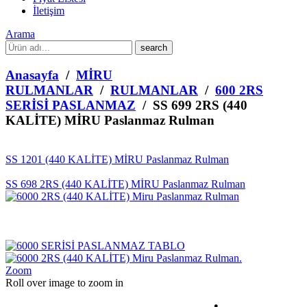
İletişim
Arama
What
are
you
Anasayfa
/
MİRU
looking
RULMANLAR
/
RULMANLAR
/
600 2RS
for?
SERİSİ PASLANMAZ
/ SS 699 2RS (440
KALİTE) MİRU Paslanmaz Rulman
SS 1201 (440 KALİTE) MİRU Paslanmaz Rulman
SS 698 2RS (440 KALİTE) MİRU Paslanmaz Rulman
Zoom
Roll over image to zoom in