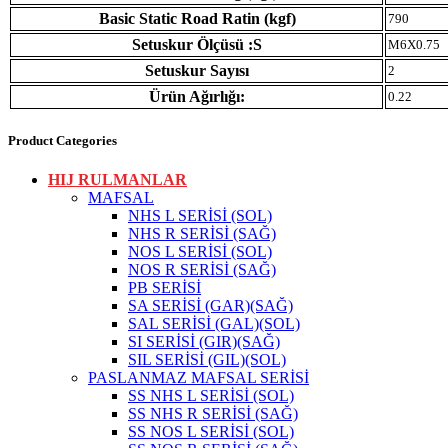
Basic Static Road Ratin (kgf)
790
Setuskur Ölçüsü :S
M6X0.75
Setuskur Sayısı
2
Ürün Ağırlığı:
0.22
Product Categories
HIJ RULMANLAR
MAFSAL
NHS L SERİSİ (SOL)
NHS R SERİSİ (SAĞ)
NOS L SERİSİ (SOL)
NOS R SERİSİ (SAĞ)
PB SERİSİ
SA SERİSİ (GAR)(SAĞ)
SAL SERİSİ (GAL)(SOL)
SI SERİSİ (GIR)(SAĞ)
SIL SERİSİ (GIL)(SOL)
PASLANMAZ MAFSAL SERİSİ
SS NHS L SERİSİ (SOL)
SS NHS R SERİSİ (SAĞ)
SS NOS L SERİSİ (SOL)