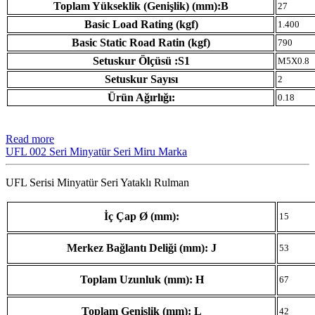
Toplam Yükseklik (Genişlik) (mm):B
27
Basic Load Rating (kgf)
1.400
Basic Static Road Ratin (kgf)
790
Setuskur Ölçüsü :S1
M5X0.8
Setuskur Sayısı
2
Ürün Ağırlığı:
0.18
Read more
UFL 002 Seri Minyatür Seri Miru Marka
UFL Serisi Minyatür Seri Yataklı Rulman
İç Çap Ø (mm):
15
Merkez Bağlantı Deliği (mm): J
53
Toplam Uzunluk (mm): H
67
Toplam Genişlik (mm): L
42