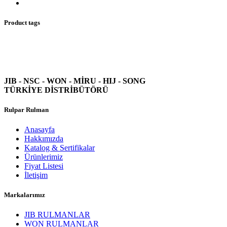
Product tags
JIB - NSC - WON -
MİRU - HIJ - SONG
TÜRKİYE DİSTRİBÜTÖRÜ
Rulpar Rulman
Anasayfa
Hakkımızda
Katalog & Sertifikalar
Ürünlerimiz
Fiyat Listesi
İletişim
Markalarımız
JIB RULMANLAR
WON RULMANLAR