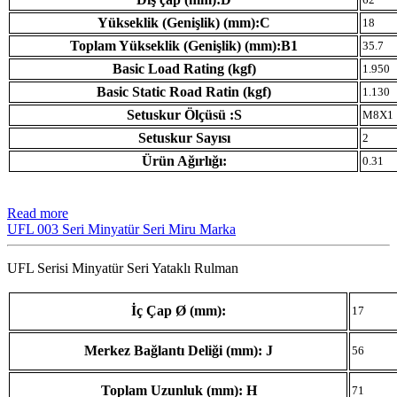
Yükseklik (Genişlik) (mm):C
18
Toplam Yükseklik (Genişlik) (mm):B1
35.7
Basic Load Rating (kgf)
1.950
Basic Static Road Ratin (kgf)
1.130
Setuskur Ölçüsü :S
M8X1
Setuskur Sayısı
2
Ürün Ağırlığı:
0.31
Read more
UFL 003 Seri Minyatür Seri Miru Marka
UFL Serisi Minyatür Seri Yataklı Rulman
İç Çap Ø (mm):
17
Merkez Bağlantı Deliği (mm): J
56
Toplam Uzunluk (mm): H
71