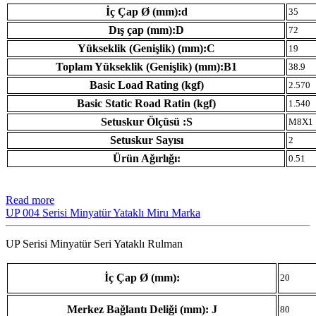
İç Çap Ø (mm):d
35
Dış çap (mm):D
72
Yükseklik (Genişlik) (mm):C
19
Toplam Yükseklik (Genişlik) (mm):B1
38.9
Basic Load Rating (kgf)
2.570
Basic Static Road Ratin (kgf)
1.540
Setuskur Ölçüsü :S
M8X1
Setuskur Sayısı
2
Ürün Ağırlığı:
0.51
Read more
UP 004 Serisi Minyatür Yataklı Miru Marka
UP Serisi Minyatür Seri Yataklı Rulman
İç Çap Ø (mm):
20
Merkez Bağlantı Deliği (mm): J
80