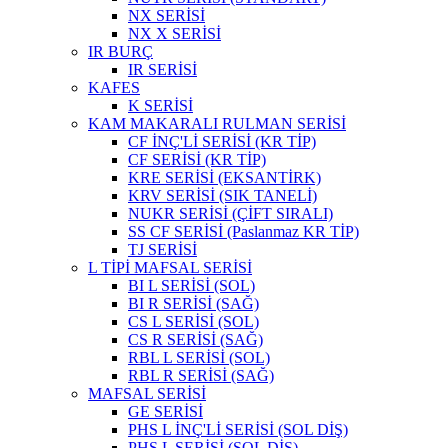
NX SERİSİ
NX X SERİSİ
IR BURÇ
IR SERİSİ
KAFES
K SERİSİ
KAM MAKARALI RULMAN SERİSİ
CF İNÇ'Lİ SERİSİ (KR TİP)
CF SERİSİ (KR TİP)
KRE SERİSİ (EKSANTİRK)
KRV SERİSİ (SIK TANELİ)
NUKR SERİSİ (ÇİFT SIRALI)
SS CF SERİSİ (Paslanmaz KR TİP)
TJ SERİSİ
L TİPİ MAFSAL SERİSİ
BI L SERİSİ (SOL)
BI R SERİSİ (SAĞ)
CS L SERİSİ (SOL)
CS R SERİSİ (SAĞ)
RBL L SERİSİ (SOL)
RBL R SERİSİ (SAĞ)
MAFSAL SERİSİ
GE SERİSİ
PHS L İNÇ'Lİ SERİSİ (SOL DİŞ)
PHS L SERİSİ (SOL DİŞ)