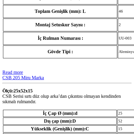
Toplam Genişlik (mm): L
46
Montaj Setuskur Sayısı :
2
İç Rulman Numarası :
UU-003
Gövde Tipi :
Aleminy
Read more
CSB 205 Miru Marka
Ölçü:25x52x15
CSB Serisi sırtı düz olup arka’dan çıkıntısı olmayan kendinden
sıkmalı rulmandır.
İç Çap Ø (mm):d
25
Dış çap (mm):D
52
Yükseklik (Genişlik) (mm):C
15