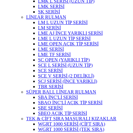
LMK L SERİSİ (UZUN TİP)
LMK SERİSİ
SK SERİSİ
LİNEAR RULMAN
LM L UZUN TİP SERİSİ
LM SERİSİ
LME AJ İNCE YARIKLI SERİSİ
LME L UZUN TİP SERİSİ
LME OPEN AÇIK TİP SERİSİ
LME SERİSİ
LME TF SERİSİ
SC OPEN (YARIKLI TİP)
SCE L SERİSİ (UZUN TİP)
SCE SERİSİ
SCE V SERİSİ (2 DELİKLİ)
SCJ SERİSİ (İNCE YARIKLI)
TBR SERİSİ
SÜPER BALL LİNEAR RULMAN
SBA İNÇ'Lİ SERİSİ
SBAO İNÇ'Lİ AÇIK TİP SERİSİ
SBE SERİSİ
SBEO AÇIK TİP SERİSİ
TEK & ÇİFT SIRA MASURALI KIZAKLAR
WGRT 1000 SERİSİ (ÇİFT SIRA)
WGRT 1000 SERİSİ (TEK SIRA)