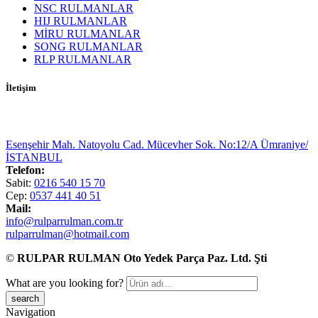
NSC RULMANLAR
HIJ RULMANLAR
MİRU RULMANLAR
SONG RULMANLAR
RLP RULMANLAR
İletişim
Esenşehir Mah. Natoyolu Cad. Mücevher Sok. No:12/A Ümraniye/
İSTANBUL
Telefon:
Sabit:
0216 540 15 70
Cep:
0537 441 40 51
Mail:
info@rulparrulman.com.tr
rulparrulman@hotmail.com
©
RULPAR RULMAN Oto Yedek Parça Paz. Ltd. Şti
What are you looking for?
Navigation