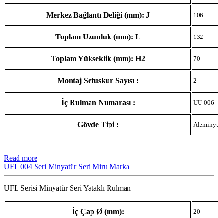
Merkez Bağlantı Deliği (mm): J
106
Toplam Uzunluk (mm): L
132
Toplam Yükseklik (mm): H2
70
Montaj Setuskur Sayısı :
2
İç Rulman Numarası :
UU-006
Gövde Tipi :
Aleminy
Read more
UFL 004 Seri Minyatür Seri Miru Marka
UFL Serisi Minyatür Seri Yataklı Rulman
İç Çap Ø (mm):
20