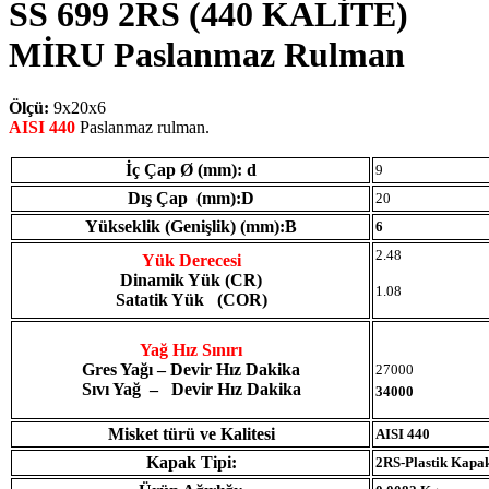
SS 699 2RS (440 KALİTE)
MİRU Paslanmaz Rulman
Ölçü:
9x20x6
AISI 440
Paslanmaz rulman.
İç Çap Ø (mm): d
9
Dış Çap (mm):D
20
Yükseklik (Genişlik) (mm):B
6
2.48
Yük Derecesi
Dinamik Yük (CR)
1.08
Satatik Yük (COR)
Yağ Hız Sınırı
Gres Yağı – Devir Hız Dakika
27000
Sıvı Yağ – Devir Hız Dakika
34000
Misket türü ve Kalitesi
AISI 440
Kapak Tipi:
2RS-Plastik Kapa