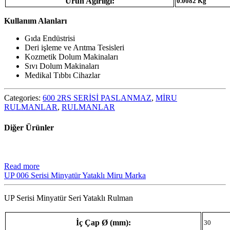
Ürün Ağırlığı:
0.0082 Kg
Kullanım Alanları
Gıda Endüstrisi
Deri işleme ve Arıtma Tesisleri
Kozmetik Dolum Makinaları
Sıvı Dolum Makinaları
Medikal Tıbbı Cihazlar
Categories:
600 2RS SERİSİ PASLANMAZ
,
MİRU
RULMANLAR
,
RULMANLAR
Diğer Ürünler
Read more
UP 006 Serisi Minyatür Yataklı Miru Marka
UP Serisi Minyatür Seri Yataklı Rulman
İç Çap Ø (mm):
30