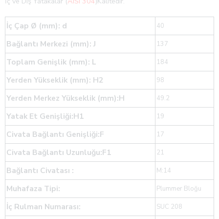
İç ve Dış Yatakalar (
AISI 304
)Kalitedir.
İç Çap Ø (mm): d
40
Bağlantı Merkezi (mm): J
137
Toplam Genişlik (mm): L
184
Yerden Yükseklik (mm): H2
98
Yerden Merkez Yükseklik (mm):H
49.2
Yatak Et Genişliği:H1
19
Civata Bağlantı Genişliği:F
17
Civata Bağlantı Uzunluğu:F1
21
Bağlantı Civatası :
M:14
Muhafaza Tipi:
Plummer Bloğu
İç Rulman Numarası:
SUC 208