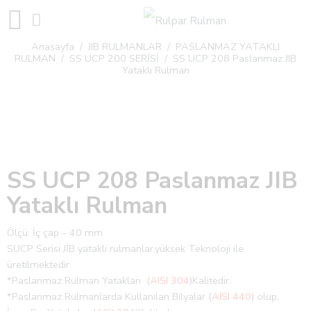
Anasayfa
/
JIB RULMANLAR
/
PASLANMAZ YATAKLI
RULMAN
/
SS UCP 200 SERİSİ
/ SS UCP 208 Paslanmaz JIB
Yataklı Rulman
SS UCP 208 Paslanmaz JIB
Yataklı Rulman
Ölçü: İç çap – 40 mm
SUCP Serisi JİB ​​yataklı rulmanlar,yüksek Teknoloji ile
üretilmektedir.
*Paslanmaz Rulman Yatakları (
AISI 304
)Kalitedir.
*Paslanmaz Rulmanlarda Kullanılan Bilyalar (
AISI 440
) olup,