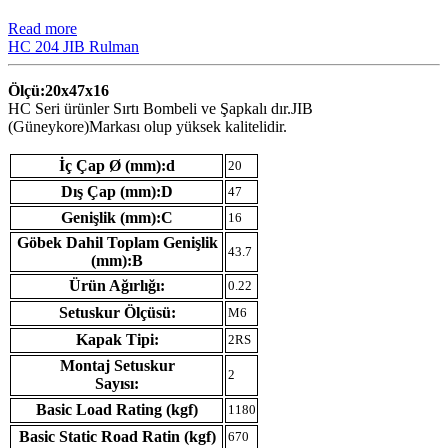
Read more
HC 204 JIB Rulman
Ölçü:20x47x16
HC Seri ürünler Sırtı Bombeli ve Şapkalı dır.JIB
(Güneykore)Markası olup yüksek kalitelidir.
İç Çap Ø (mm):d
20
Dış Çap (mm):D
47
Genişlik (mm):C
16
Göbek Dahil Toplam Genişlik
43.7
(mm):B
Ürün Ağırlığı:
0.22
Setuskur Ölçüsü:
M6
Kapak Tipi:
2RS
Montaj Setuskur
2
Sayısı:
Basic Load Rating (kgf)
1180
Basic Static Road Ratin (kgf)
670