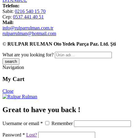
İSTANBUL
Telefon:
Sabit:
0216 540 15 70
Cep:
0537 441 40 51
Mail:
info@rulparrulman.com.tr
rulparrulman@hotmail.com
©
RULPAR RULMAN Oto Yedek Parça Paz. Ltd. Şti
What are you looking for?
Navigation
My Cart
Close
Great to have you back !
Username or email
*
Remember
Password
*
Lost?