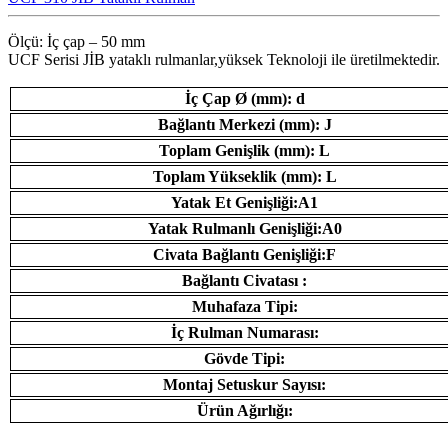
Ölçü: İç çap – 50 mm
UCF Serisi JİB ​​yataklı rulmanlar,yüksek Teknoloji ile üretilmektedir.
İç Çap Ø (mm): d
Bağlantı Merkezi (mm): J
Toplam Genişlik (mm): L
Toplam Yükseklik (mm): L
Yatak Et Genişliği:A1
Yatak Rulmanlı Genişliği:A0
Civata Bağlantı Genişliği:F
Bağlantı Civatası :
Muhafaza Tipi:
İç Rulman Numarası:
Gövde Tipi:
Montaj Setuskur Sayısı:
Ürün Ağırlığı: