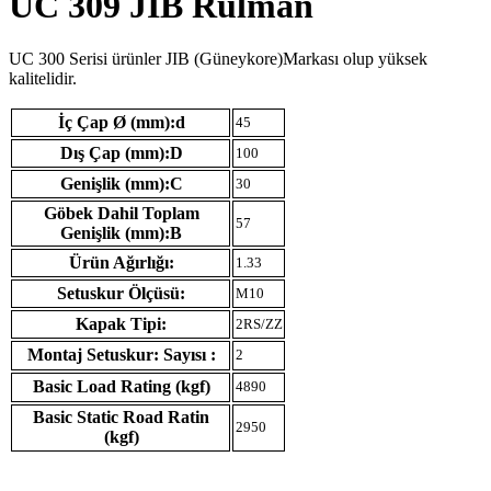
UC 309 JIB Rulman
UC 300 Serisi ürünler JIB (Güneykore)Markası olup yüksek
kalitelidir.
İç Çap Ø (mm):d
45
Dış Çap (mm):D
100
Genişlik (mm):C
30
Göbek Dahil Toplam
57
Genişlik (mm):B
Ürün Ağırlığı:
1.33
Setuskur Ölçüsü:
M10
Kapak Tipi:
2RS/ZZ
Montaj Setuskur: Sayısı :
2
Basic Load Rating (kgf)
4890
Basic Static Road Ratin
2950
(kgf)