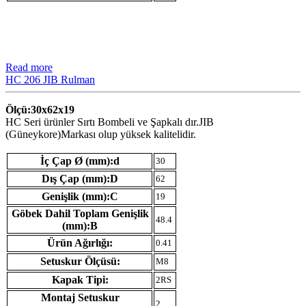
Read more
HC 206 JIB Rulman
Ölçü:30x62x19
HC Seri ürünler Sırtı Bombeli ve Şapkalı dır.JIB
(Güneykore)Markası olup yüksek kalitelidir.
İç Çap Ø (mm):d
30
Dış Çap (mm):D
62
Genişlik (mm):C
19
Göbek Dahil Toplam Genişlik
48.4
(mm):B
Ürün Ağırlığı:
0.41
Setuskur Ölçüsü:
M8
Kapak Tipi:
2RS
Montaj Setuskur
2