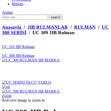
İletişim
Arama
What
are
you
Anasayfa
/
JIB RULMANLAR
/
RULMAN
/
UC
looking
300 SERİSİ
/ UC 309 JIB Rulman
for?
UC 310 JIB Rulman
UC 308 JIB Rulman
Zoom
Roll over image to zoom in