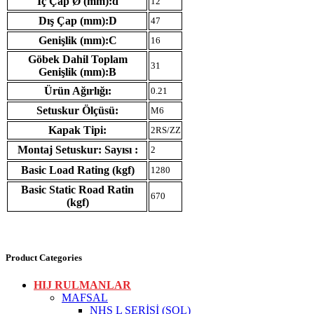
İç Çap Ø (mm):d
12
Dış Çap (mm):D
47
Genişlik (mm):C
16
Göbek Dahil Toplam
31
Genişlik (mm):B
Ürün Ağırlığı:
0.21
Setuskur Ölçüsü:
M6
Kapak Tipi:
2RS/ZZ
Montaj Setuskur: Sayısı :
2
Basic Load Rating (kgf)
1280
Basic Static Road Ratin
670
(kgf)
Product Categories
HIJ RULMANLAR
MAFSAL
NHS L SERİSİ (SOL)