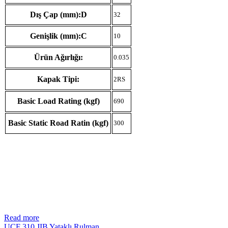
Dış Çap (mm):D
32
Genişlik (mm):C
10
Ürün Ağırlığı:
0.035
Kapak Tipi:
2RS
Basic Load Rating (kgf)
690
Basic Static Road Ratin (kgf)
300
Read more
UCF 310 JIB Yataklı Rulman