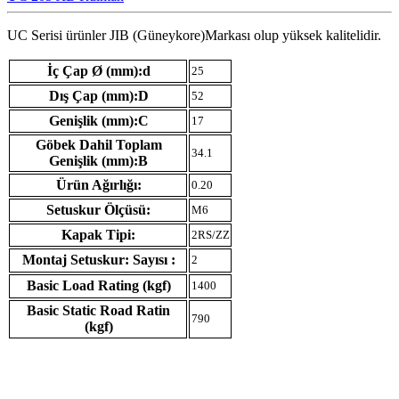
UC Serisi ürünler JIB (Güneykore)Markası olup yüksek kalitelidir.
İç Çap Ø (mm):d
25
Dış Çap (mm):D
52
Genişlik (mm):C
17
Göbek Dahil Toplam
34.1
Genişlik (mm):B
Ürün Ağırlığı:
0.20
Setuskur Ölçüsü:
M6
Kapak Tipi:
2RS/ZZ
Montaj Setuskur: Sayısı :
2
Basic Load Rating (kgf)
1400
Basic Static Road Ratin
790
(kgf)