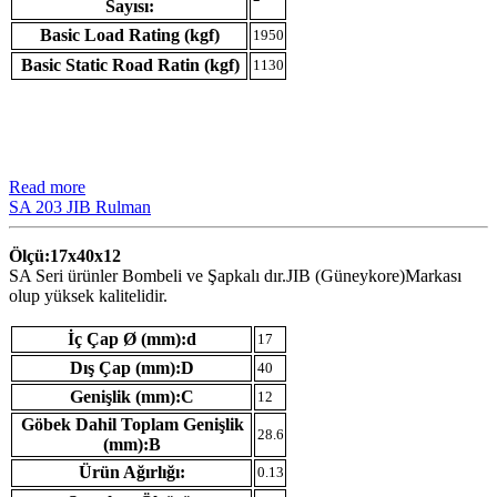
Sayısı:
Basic Load Rating (kgf)
1950
Basic Static Road Ratin (kgf)
1130
Read more
SA 203 JIB Rulman
Ölçü:17x40x12
SA Seri ürünler Bombeli ve Şapkalı dır.JIB (Güneykore)Markası
olup yüksek kalitelidir.
İç Çap Ø (mm):d
17
Dış Çap (mm):D
40
Genişlik (mm):C
12
Göbek Dahil Toplam Genişlik
28.6
(mm):B
Ürün Ağırlığı:
0.13