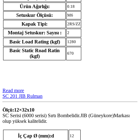
Ürün Ağırlığı:
0.18
Setuskur Ölçüsü:
M6
Kapak Tipi:
2RS/ZZ
Montaj Setuskur: Sayısı :
2
Basic Load Rating (kgf)
1280
Basic Static Road Ratin
670
(kgf)
Read more
SC 201 JIB Rulman
Ölçü:12×32
x10
SC Serisi (6000 serisi) Sırtı Bombelidir.JIB (Güneykore)Markası
olup yüksek kalitelidir.
İç Çap Ø (mm):d
12