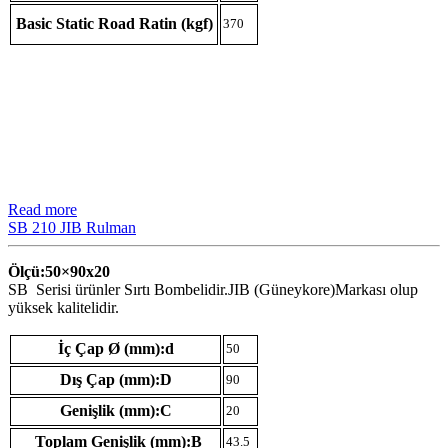
Basic Static Road Ratin (kgf)
370
Read more
SB 210 JIB Rulman
Ölçü:50×90
x20
SB Serisi ürünler Sırtı Bombelidir.JIB (Güneykore)Markası olup
yüksek kalitelidir.
İç Çap Ø (mm):d
50
Dış Çap (mm):D
90
Genişlik (mm):C
20
Toplam Genişlik (mm):B
43.5