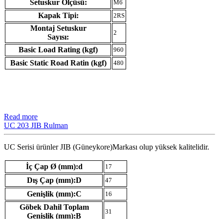
Setuskur Ölçüsü:
M6
Kapak Tipi:
2RS
Montaj Setuskur
2
Sayısı:
Basic Load Rating (kgf)
960
Basic Static Road Ratin (kgf)
480
Read more
UC 203 JIB Rulman
UC Serisi ürünler JIB (Güneykore)Markası olup yüksek kalitelidir.
İç Çap Ø (mm):d
17
Dış Çap (mm):D
47
Genişlik (mm):C
16
Göbek Dahil Toplam
31
Genişlik (mm):B