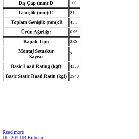
Dış Çap (mm):D
100
Genişlik (mm):C
21
Toplam Genişlik (mm):B
45.3
Ürün Ağırlığı:
0.96
Kapak Tipi:
2RS
Montaj Setuskur
2
Sayısı:
Basic Load Rating (kgf)
4330
Basic Static Road Ratin (kgf)
2940
Read more
UC 205 JIB Rulman