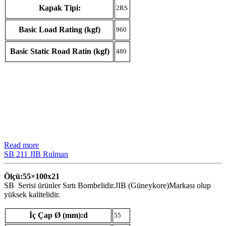
Kapak Tipi:
2RS
Basic Load Rating (kgf)
960
Basic Static Road Ratin (kgf)
480
Read more
SB 211 JIB Rulman
Ölçü:55×100
x21
SB Serisi ürünler Sırtı Bombelidir.JIB (Güneykore)Markası olup
yüksek kalitelidir.
İç Çap Ø (mm):d
55