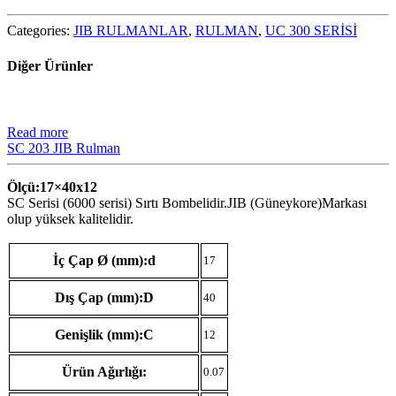
Categories:
JIB RULMANLAR
,
RULMAN
,
UC 300 SERİSİ
Diğer Ürünler
Read more
SC 203 JIB Rulman
Ölçü:17×40
x12
SC Serisi (6000 serisi) Sırtı Bombelidir.JIB (Güneykore)Markası
olup yüksek kalitelidir.
İç Çap Ø (mm):d
17
Dış Çap (mm):D
40
Genişlik (mm):C
12
Ürün Ağırlığı:
0.07