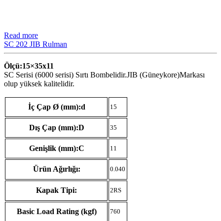
Read more
SC 202 JIB Rulman
Ölçü:15×35
x11
SC Serisi (6000 serisi) Sırtı Bombelidir.JIB (Güneykore)Markası
olup yüksek kalitelidir.
İç Çap Ø (mm):d
15
Dış Çap (mm):D
35
Genişlik (mm):C
11
Ürün Ağırlığı:
0.040
Kapak Tipi:
2RS
Basic Load Rating (kgf)
760