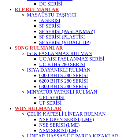
DC SERİSİ
RLP RULMANLAR
MASAÜSTÜ TAŞIYICI
IA SERİSİ
SP SERİSİ
SP SERİSİ (PASLANMAZ)
SP SERİSİ (PLASTİK)
SP SERİSİ (VİDALI TİP)
SONG RULMANLAR
ISI & PASLANMAZ RULMAN
UC AISI PASLANMAZ SERİSİ
UC BTHS 280 SERİSİ
ISIYA DAYANIKLI RULMAN
6000 BHTS 280 SERİSİ
6200 BHTS 280 SERİSİ
6300 BHTS 280 SERİSİ
MİNYATÜR YATAKLI RULMAN
UFL SERİSİ
UP SERİSİ
WON RULMANLAR
ÇELİK KAFESLİ LİNEAR RULMAN
NSE OPEN SERİSİ (LME)
NSE SERİSİ (LME)
NSM SERİSİ (LM)
LİNEAR HASSAS ÜÇ PARÇA KIZAKLAR