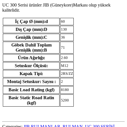
UC 300 Serisi ürünler JIB (Güneykore)Markası olup yüksek
kalitelidir.
İç Çap Ø (mm):d
60
Dış Çap (mm):D
130
Genişlik (mm):C
36
Göbek Dahil Toplam
71
Genişlik (mm):B
Ürün Ağırlığı:
2.60
Setuskur Ölçüsü:
M12
Kapak Tipi:
2RS/ZZ
Montaj Setuskur: Sayısı :
2
Basic Load Rating (kgf)
8180
Basic Static Road Ratin
5200
(kgf)
Categories:
JIB RULMANLAR
,
RULMAN
,
UC 300 SERİSİ