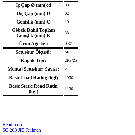
İç Çap Ø (mm):d
30
Dış Çap (mm):D
62
Genişlik (mm):C
19
Göbek Dahil Toplam
38.1
Genişlik (mm):B
Ürün Ağırlığı:
0.32
Setuskur Ölçüsü:
M6
Kapak Tipi:
2RS/ZZ
Montaj Setuskur: Sayısı :
2
Basic Load Rating (kgf)
1950
Basic Static Road Ratin
1130
(kgf)
Read more
SC 203 JIB Rulman