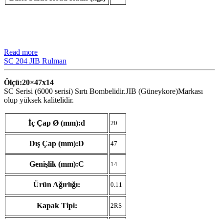
Read more
SC 204 JIB Rulman
Ölçü:20×47
x14
SC Serisi (6000 serisi) Sırtı Bombelidir.JIB (Güneykore)Markası
olup yüksek kalitelidir.
İç Çap Ø (mm):d
20
Dış Çap (mm):D
47
Genişlik (mm):C
14
Ürün Ağırlığı:
0.11
Kapak Tipi:
2RS