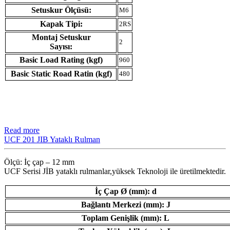
Setuskur Ölçüsü:
M6
Kapak Tipi:
2RS
Montaj Setuskur
2
Sayısı:
Basic Load Rating (kgf)
960
Basic Static Road Ratin (kgf)
480
Read more
UCF 201 JIB Yataklı Rulman
Ölçü: İç çap – 12 mm
UCF Serisi JİB ​​yataklı rulmanlar,yüksek Teknoloji ile üretilmektedir.
İç Çap Ø (mm): d
Bağlantı Merkezi (mm): J
Toplam Genişlik (mm): L