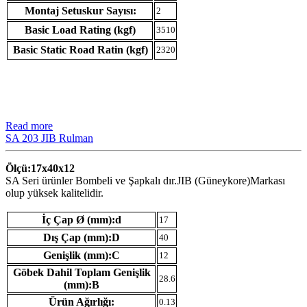
Montaj Setuskur Sayısı:
2
Basic Load Rating (kgf)
3510
Basic Static Road Ratin (kgf)
2320
Read more
SA 203 JIB Rulman
Ölçü:17x40x12
SA Seri ürünler Bombeli ve Şapkalı dır.JIB (Güneykore)Markası
olup yüksek kalitelidir.
İç Çap Ø (mm):d
17
Dış Çap (mm):D
40
Genişlik (mm):C
12
Göbek Dahil Toplam Genişlik
28.6
(mm):B
Ürün Ağırlığı:
0.13