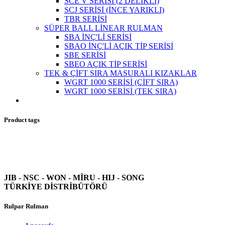
SCE V SERİSİ (2 DELİKLİ)
SCJ SERİSİ (İNCE YARIKLI)
TBR SERİSİ
SÜPER BALL LİNEAR RULMAN
SBA İNÇ'Lİ SERİSİ
SBAO İNÇ'Lİ AÇIK TİP SERİSİ
SBE SERİSİ
SBEO AÇIK TİP SERİSİ
TEK & ÇİFT SIRA MASURALI KIZAKLAR
WGRT 1000 SERİSİ (ÇİFT SIRA)
WGRT 1000 SERİSİ (TEK SIRA)
Product tags
JIB - NSC - WON -
MİRU - HIJ - SONG
TÜRKİYE DİSTRİBÜTÖRÜ
Rulpar Rulman