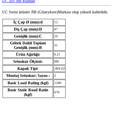
UC 201 JIB Rulman
UC Serisi ürünler JIB (Güneykore)Markası olup yüksek kalitelidir.
İç Çap Ø (mm):d
12
Dış Çap (mm):D
47
Genişlik (mm):C
16
Göbek Dahil Toplam
31
Genişlik (mm):B
Ürün Ağırlığı:
0.21
Setuskur Ölçüsü:
M6
Kapak Tipi:
2RS/ZZ
Montaj Setuskur: Sayısı :
2
Basic Load Rating (kgf)
1280
Basic Static Road Ratin
670
(kgf)