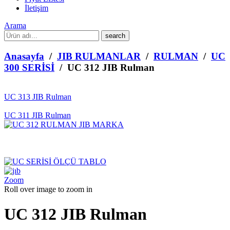
İletişim
Arama
What
are
you
Anasayfa
/
JIB RULMANLAR
/
RULMAN
/
UC
looking
300 SERİSİ
/ UC 312 JIB Rulman
for?
UC 313 JIB Rulman
UC 311 JIB Rulman
Zoom
Roll over image to zoom in
UC 312 JIB Rulman