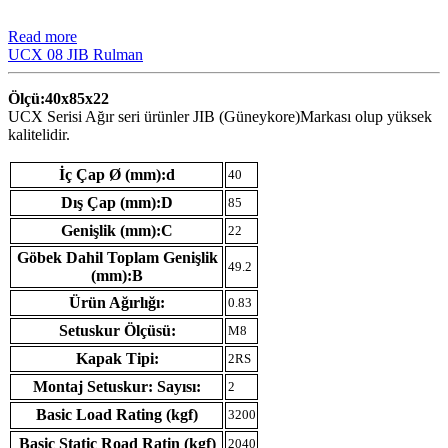
Read more
UCX 08 JIB Rulman
Ölçü:40x85x22
UCX Serisi Ağır seri ürünler JIB (Güneykore)Markası olup yüksek
kalitelidir.
İç Çap Ø (mm):d
40
Dış Çap (mm):D
85
Genişlik (mm):C
22
Göbek Dahil Toplam Genişlik
49.2
(mm):B
Ürün Ağırlığı:
0.83
Setuskur Ölçüsü:
M8
Kapak Tipi:
2RS
Montaj Setuskur: Sayısı:
2
Basic Load Rating (kgf)
3200
Basic Static Road Ratin (kgf)
2040