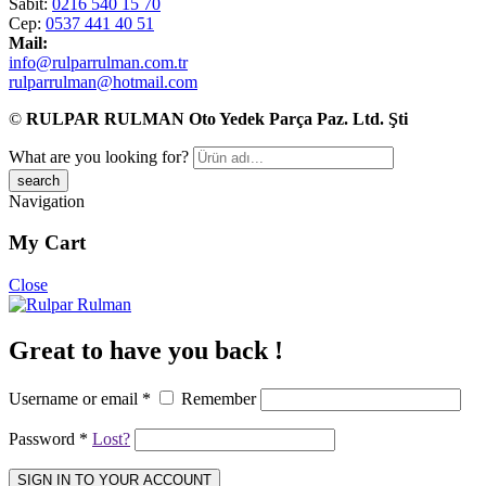
Sabit:
0216 540 15 70
Cep:
0537 441 40 51
Mail:
info@rulparrulman.com.tr
rulparrulman@hotmail.com
©
RULPAR RULMAN Oto Yedek Parça Paz. Ltd. Şti
What are you looking for?
Navigation
My Cart
Close
Great to have you back !
Username or email
*
Remember
Password
*
Lost?
SIGN IN TO YOUR ACCOUNT