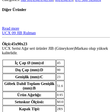
Diğer Ürünler
Read more
UCX 09 JIB Rulman
Ölçü:45x90x23
UCX Serisi Ağır seri ürünler JIB (Güneykore)Markası olup yüksek
kalitelidir.
İç Çap Ø (mm):d
45
Dış Çap (mm):D
90
Genişlik (mm):C
23
Göbek Dahil Toplam Genişlik
51.6
(mm):B
Ürün Ağırlığı:
0.95
Setuskur Ölçüsü:
M10
Kapak Tipi:
2RS