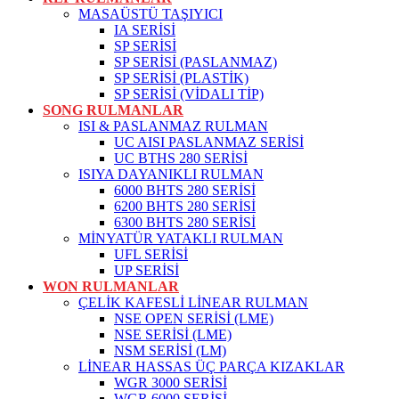
MASAÜSTÜ TAŞIYICI
IA SERİSİ
SP SERİSİ
SP SERİSİ (PASLANMAZ)
SP SERİSİ (PLASTİK)
SP SERİSİ (VİDALI TİP)
SONG RULMANLAR
ISI & PASLANMAZ RULMAN
UC AISI PASLANMAZ SERİSİ
UC BTHS 280 SERİSİ
ISIYA DAYANIKLI RULMAN
6000 BHTS 280 SERİSİ
6200 BHTS 280 SERİSİ
6300 BHTS 280 SERİSİ
MİNYATÜR YATAKLI RULMAN
UFL SERİSİ
UP SERİSİ
WON RULMANLAR
ÇELİK KAFESLİ LİNEAR RULMAN
NSE OPEN SERİSİ (LME)
NSE SERİSİ (LME)
NSM SERİSİ (LM)
LİNEAR HASSAS ÜÇ PARÇA KIZAKLAR
WGR 3000 SERİSİ
WGR 6000 SERİSİ