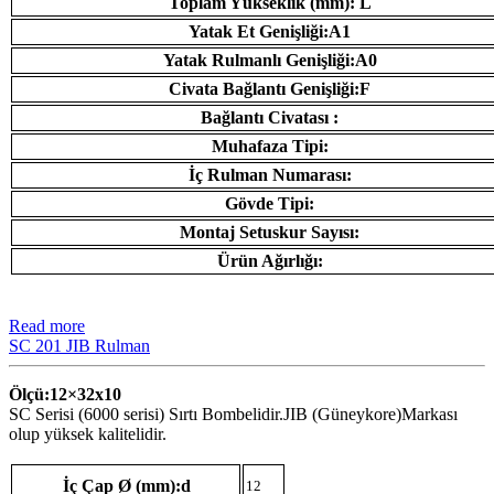
Toplam Yükseklik (mm): L
Yatak Et Genişliği:A1
Yatak Rulmanlı Genişliği:A0
Civata Bağlantı Genişliği:F
Bağlantı Civatası :
Muhafaza Tipi:
İç Rulman Numarası:
Gövde Tipi:
Montaj Setuskur Sayısı:
Ürün Ağırlığı:
Read more
SC 201 JIB Rulman
Ölçü:12×32
x10
SC Serisi (6000 serisi) Sırtı Bombelidir.JIB (Güneykore)Markası
olup yüksek kalitelidir.
İç Çap Ø (mm):d
12