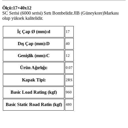
Ölçü:17×40
x12
SC Serisi (6000 serisi) Sırtı Bombelidir.JIB (Güneykore)Markası
olup yüksek kalitelidir.
İç Çap Ø (mm):d
17
Dış Çap (mm):D
40
Genişlik (mm):C
12
Ürün Ağırlığı:
0.07
Kapak Tipi:
2RS
Basic Load Rating (kgf)
960
Basic Static Road Ratin (kgf)
480