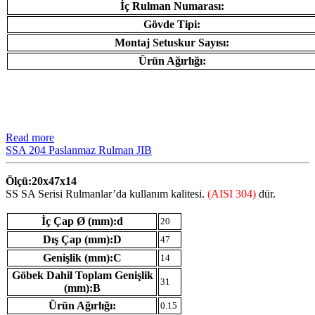
İç Rulman Numarası:
Gövde Tipi:
Montaj Setuskur Sayısı:
Ürün Ağırlığı:
Read more
SSA 204 Paslanmaz Rulman JIB
Ölçü:20x47x14
SS SA Serisi Rulmanlar’da kullanım kalitesi.
(AISI 304)
dür.
İç Çap Ø (mm):d
20
Dış Çap (mm):D
47
Genişlik (mm):C
14
Göbek Dahil Toplam Genişlik
31
(mm):B
Ürün Ağırlığı:
0.15