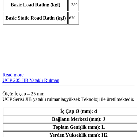
Basic Load Rating (kgf)
1280
Basic Static Road Ratin (kgf)
670
Read more
UCP 205 JIB Yataklı Rulman
Ölçü: İç çap – 25 mm
UCP Serisi JİB ​​yataklı rulmanlar,yüksek Teknoloji ile üretilmektedir.
İç Çap Ø (mm): d
Bağlantı Merkezi (mm): J
Toplam Genişlik (mm): L
Yerden Yükseklik (mm): H2