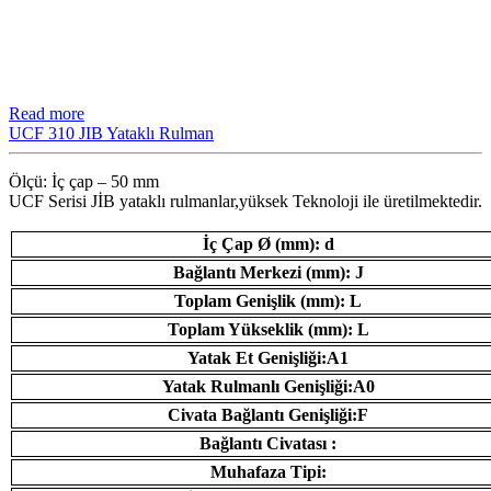
Read more
UCF 310 JIB Yataklı Rulman
Ölçü: İç çap – 50 mm
UCF Serisi JİB ​​yataklı rulmanlar,yüksek Teknoloji ile üretilmektedir.
İç Çap Ø (mm): d
Bağlantı Merkezi (mm): J
Toplam Genişlik (mm): L
Toplam Yükseklik (mm): L
Yatak Et Genişliği:A1
Yatak Rulmanlı Genişliği:A0
Civata Bağlantı Genişliği:F
Bağlantı Civatası :
Muhafaza Tipi: