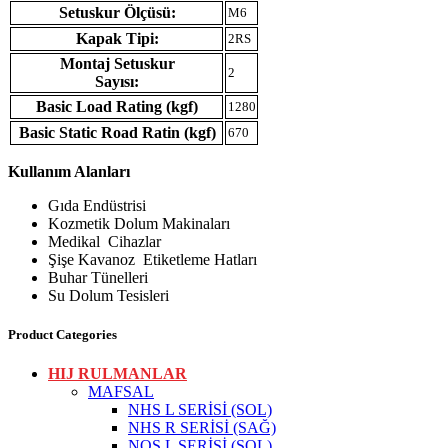
Setuskur Ölçüsü:
M6
Kapak Tipi:
2RS
Montaj Setuskur
2
Sayısı:
Basic Load Rating (kgf)
1280
Basic Static Road Ratin (kgf)
670
Kullanım Alanları
Gıda Endüstrisi
Kozmetik Dolum Makinaları
Medikal Cihazlar
Şişe Kavanoz Etiketleme Hatları
Buhar Tünelleri
Su Dolum Tesisleri
Product Categories
HIJ RULMANLAR
MAFSAL
NHS L SERİSİ (SOL)
NHS R SERİSİ (SAĞ)
NOS L SERİSİ (SOL)