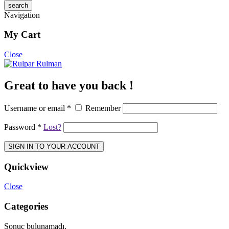
Navigation
My Cart
Close
Great to have you back !
Username or email
*
Remember
Password
*
Lost?
SIGN IN TO YOUR ACCOUNT
Quickview
Close
Categories
Sonuç bulunamadı.