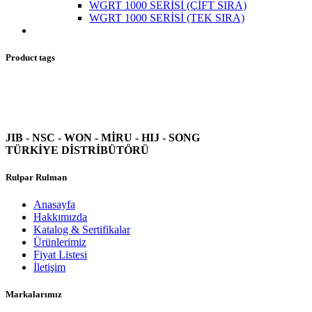
WGRT 1000 SERİSİ (ÇİFT SIRA)
WGRT 1000 SERİSİ (TEK SIRA)
Product tags
JIB - NSC - WON -
MİRU - HIJ - SONG
TÜRKİYE DİSTRİBÜTÖRÜ
Rulpar Rulman
Anasayfa
Hakkımızda
Katalog & Sertifikalar
Ürünlerimiz
Fiyat Listesi
İletişim
Markalarımız