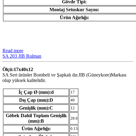
Gövde Tipi:
Montaj Setuskur Sayısı:
Ürün Ağırlığı:
Read more
SA 203 JIB Rulman
Ölçü:17x40x12
SA Seri ürünler Bombeli ve Şapkalı dır.JIB (Güneykore)Markası
olup yüksek kalitelidir.
İç Çap Ø (mm):d
17
Dış Çap (mm):D
40
Genişlik (mm):C
12
Göbek Dahil Toplam Genişlik
28.6
(mm):B
Ürün Ağırlığı:
0.13