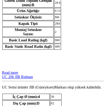
Göbek Dahil Toplam Genişlik
28.6
(mm):B
Ürün Ağırlığı:
0.13
Setuskur Ölçüsü:
M6
Kapak Tipi:
2RS
Montaj Setuskur
2
Sayısı:
Basic Load Rating (kgf)
960
Basic Static Road Ratin (kgf)
480
Read more
UC 206 JIB Rulman
UC Serisi ürünler JIB (Güneykore)Markası olup yüksek kalitelidir.
İç Çap Ø (mm):d
30
Dış Çap (mm):D
62