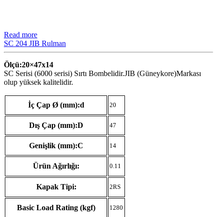
Read more
SC 204 JIB Rulman
Ölçü:20×47
x14
SC Serisi (6000 serisi) Sırtı Bombelidir.JIB (Güneykore)Markası
olup yüksek kalitelidir.
İç Çap Ø (mm):d
20
Dış Çap (mm):D
47
Genişlik (mm):C
14
Ürün Ağırlığı:
0.11
Kapak Tipi:
2RS
Basic Load Rating (kgf)
1280