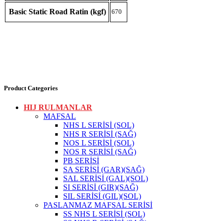
Basic Static Road Ratin (kgf)
670
Product Categories
HIJ RULMANLAR
MAFSAL
NHS L SERİSİ (SOL)
NHS R SERİSİ (SAĞ)
NOS L SERİSİ (SOL)
NOS R SERİSİ (SAĞ)
PB SERİSİ
SA SERİSİ (GAR)(SAĞ)
SAL SERİSİ (GAL)(SOL)
SI SERİSİ (GIR)(SAĞ)
SIL SERİSİ (GIL)(SOL)
PASLANMAZ MAFSAL SERİSİ
SS NHS L SERİSİ (SOL)