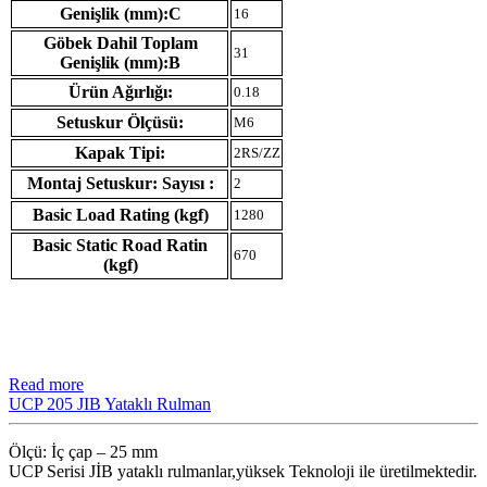
Genişlik (mm):C
16
Göbek Dahil Toplam
31
Genişlik (mm):B
Ürün Ağırlığı:
0.18
Setuskur Ölçüsü:
M6
Kapak Tipi:
2RS/ZZ
Montaj Setuskur: Sayısı :
2
Basic Load Rating (kgf)
1280
Basic Static Road Ratin
670
(kgf)
Read more
UCP 205 JIB Yataklı Rulman
Ölçü: İç çap – 25 mm
UCP Serisi JİB ​​yataklı rulmanlar,yüksek Teknoloji ile üretilmektedir.