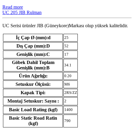
Read more
UC 205 JIB Rulman
UC Serisi ürünler JIB (Güneykore)Markası olup yüksek kalitelidir.
İç Çap Ø (mm):d
25
Dış Çap (mm):D
52
Genişlik (mm):C
17
Göbek Dahil Toplam
34.1
Genişlik (mm):B
Ürün Ağırlığı:
0.20
Setuskur Ölçüsü:
M6
Kapak Tipi:
2RS/ZZ
Montaj Setuskur: Sayısı :
2
Basic Load Rating (kgf)
1400
Basic Static Road Ratin
790
(kgf)