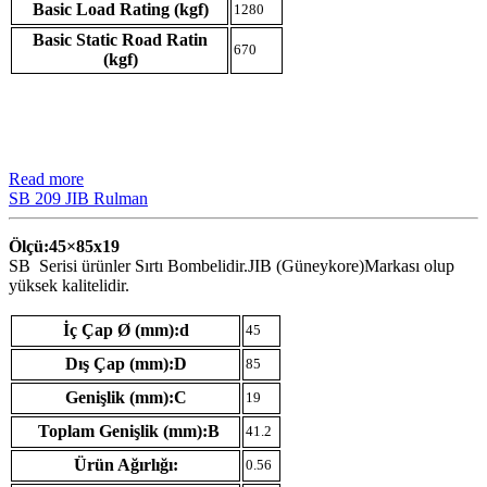
Basic Load Rating (kgf)
1280
Basic Static Road Ratin
670
(kgf)
Read more
SB 209 JIB Rulman
Ölçü:45×85
x19
SB Serisi ürünler Sırtı Bombelidir.JIB (Güneykore)Markası olup
yüksek kalitelidir.
İç Çap Ø (mm):d
45
Dış Çap (mm):D
85
Genişlik (mm):C
19
Toplam Genişlik (mm):B
41.2
Ürün Ağırlığı:
0.56