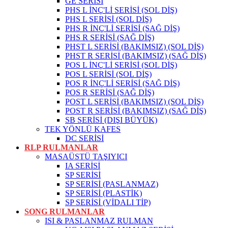
GE SERİSİ
PHS L İNÇ'Lİ SERİSİ (SOL DİŞ)
PHS L SERİSİ (SOL DİŞ)
PHS R İNÇ'Lİ SERİSİ (SAĞ DİŞ)
PHS R SERİSİ (SAĞ DİŞ)
PHST L SERİSİ (BAKIMSIZ) (SOL DİŞ)
PHST R SERİSİ (BAKIMSIZ) (SAĞ DİŞ)
POS L İNÇ'Lİ SERİSİ (SOL DİŞ)
POS L SERİSİ (SOL DİŞ)
POS R İNÇ'Lİ SERİSİ (SAĞ DİŞ)
POS R SERİSİ (SAĞ DİŞ)
POST L SERİSİ (BAKIMSIZ) (SOL DİŞ)
POST R SERİSİ (BAKIMSIZ) (SAĞ DİŞ)
SB SERİSİ (DIŞI BÜYÜK)
TEK YÖNLÜ KAFES
DC SERİSİ
RLP RULMANLAR
MASAÜSTÜ TAŞIYICI
IA SERİSİ
SP SERİSİ
SP SERİSİ (PASLANMAZ)
SP SERİSİ (PLASTİK)
SP SERİSİ (VİDALI TİP)
SONG RULMANLAR
ISI & PASLANMAZ RULMAN