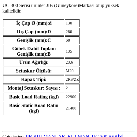
UC 300 Serisi ürünler JIB (Güneykore)Markası olup yüksek
kalitelidir.
İç Çap Ø (mm):d
130
Dış Çap (mm):D
280
Genişlik (mm):C
68
Göbek Dahil Toplam
135
Genişlik (mm):B
Ürün Ağırlığı:
23.6
Setuskur Ölçüsü:
M20
Kapak Tipi:
2RS/ZZ
Montaj Setuskur: Sayısı :
2
Basic Load Rating (kgf)
22900
Basic Static Road Ratin
21400
(kgf)
Categories:
JIB RULMANLAR
,
RULMAN
,
UC 300 SERİSİ