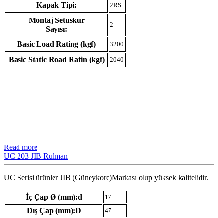
Kapak Tipi:
2RS
Montaj Setuskur
2
Sayısı:
Basic Load Rating (kgf)
3200
Basic Static Road Ratin (kgf)
2040
Read more
UC 203 JIB Rulman
UC Serisi ürünler JIB (Güneykore)Markası olup yüksek kalitelidir.
İç Çap Ø (mm):d
17
Dış Çap (mm):D
47