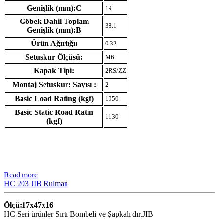
Genişlik (mm):C
19
Göbek Dahil Toplam
38.1
Genişlik (mm):B
Ürün Ağırlığı:
0.32
Setuskur Ölçüsü:
M6
Kapak Tipi:
2RS/ZZ
Montaj Setuskur: Sayısı :
2
Basic Load Rating (kgf)
1950
Basic Static Road Ratin
1130
(kgf)
Read more
HC 203 JIB Rulman
Ölçü:17x47x16
HC Seri ürünler Sırtı Bombeli ve Şapkalı dır.JIB