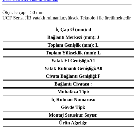
Ölçü: İç çap – 50 mm
UCF Serisi JİB ​​yataklı rulmanlar,yüksek Teknoloji ile üretilmektedir.
İç Çap Ø (mm): d
Bağlantı Merkezi (mm): J
Toplam Genişlik (mm): L
Toplam Yükseklik (mm): L
Yatak Et Genişliği:A1
Yatak Rulmanlı Genişliği:A0
Civata Bağlantı Genişliği:F
Bağlantı Civatası :
Muhafaza Tipi:
İç Rulman Numarası:
Gövde Tipi:
Montaj Setuskur Sayısı:
Ürün Ağırlığı: