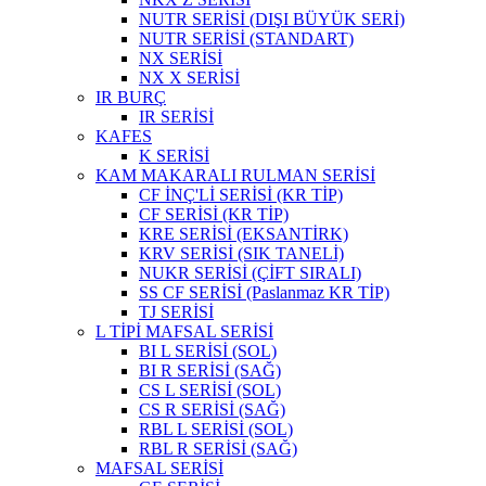
NUTR SERİSİ (DIŞI BÜYÜK SERİ)
NUTR SERİSİ (STANDART)
NX SERİSİ
NX X SERİSİ
IR BURÇ
IR SERİSİ
KAFES
K SERİSİ
KAM MAKARALI RULMAN SERİSİ
CF İNÇ'Lİ SERİSİ (KR TİP)
CF SERİSİ (KR TİP)
KRE SERİSİ (EKSANTİRK)
KRV SERİSİ (SIK TANELİ)
NUKR SERİSİ (ÇİFT SIRALI)
SS CF SERİSİ (Paslanmaz KR TİP)
TJ SERİSİ
L TİPİ MAFSAL SERİSİ
BI L SERİSİ (SOL)
BI R SERİSİ (SAĞ)
CS L SERİSİ (SOL)
CS R SERİSİ (SAĞ)
RBL L SERİSİ (SOL)
RBL R SERİSİ (SAĞ)
MAFSAL SERİSİ