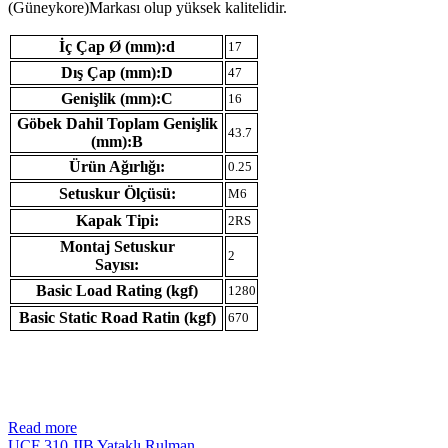
(Güneykore)Markası olup yüksek kalitelidir.
İç Çap Ø (mm):d
17
Dış Çap (mm):D
47
Genişlik (mm):C
16
Göbek Dahil Toplam Genişlik
43.7
(mm):B
Ürün Ağırlığı:
0.25
Setuskur Ölçüsü:
M6
Kapak Tipi:
2RS
Montaj Setuskur
2
Sayısı:
Basic Load Rating (kgf)
1280
Basic Static Road Ratin (kgf)
670
Read more
UCF 310 JIB Yataklı Rulman