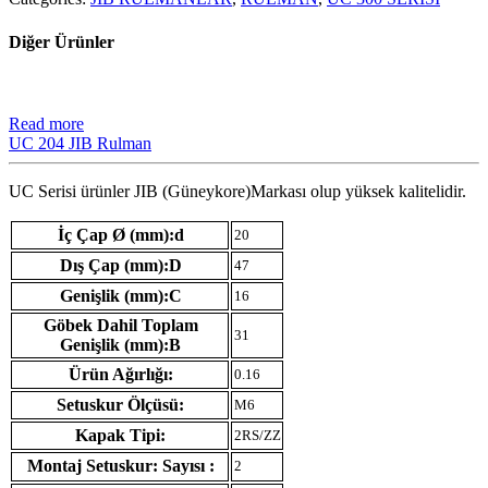
Diğer Ürünler
Read more
UC 204 JIB Rulman
UC Serisi ürünler JIB (Güneykore)Markası olup yüksek kalitelidir.
İç Çap Ø (mm):d
20
Dış Çap (mm):D
47
Genişlik (mm):C
16
Göbek Dahil Toplam
31
Genişlik (mm):B
Ürün Ağırlığı:
0.16
Setuskur Ölçüsü:
M6
Kapak Tipi:
2RS/ZZ
Montaj Setuskur: Sayısı :
2