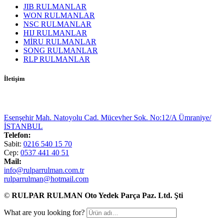
JIB RULMANLAR
WON RULMANLAR
NSC RULMANLAR
HIJ RULMANLAR
MİRU RULMANLAR
SONG RULMANLAR
RLP RULMANLAR
İletişim
Esenşehir Mah. Natoyolu Cad. Mücevher Sok. No:12/A Ümraniye/
İSTANBUL
Telefon:
Sabit:
0216 540 15 70
Cep:
0537 441 40 51
Mail:
info@rulparrulman.com.tr
rulparrulman@hotmail.com
©
RULPAR RULMAN Oto Yedek Parça Paz. Ltd. Şti
What are you looking for?