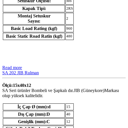
Setuskur Ölçüsü:
M6
Kapak Tipi:
2RS
Montaj Setuskur
2
Sayısı:
Basic Load Rating (kgf)
960
Basic Static Road Ratin (kgf)
480
Read more
SA 202 JIB Rulman
Ölçü:15x40x12
SA Seri ürünler Bombeli ve Şapkalı dır.JIB (Güneykore)Markası
olup yüksek kalitelidir.
İç Çap Ø (mm):d
15
Dış Çap (mm):D
40
Genişlik (mm):C
12