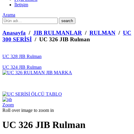
İletişim
Arama
What
are
you
Anasayfa
/
JIB RULMANLAR
/
RULMAN
/
UC
looking
300 SERİSİ
/ UC 326 JIB Rulman
for?
UC 328 JIB Rulman
UC 324 JIB Rulman
Zoom
Roll over image to zoom in
UC 326 JIB Rulman