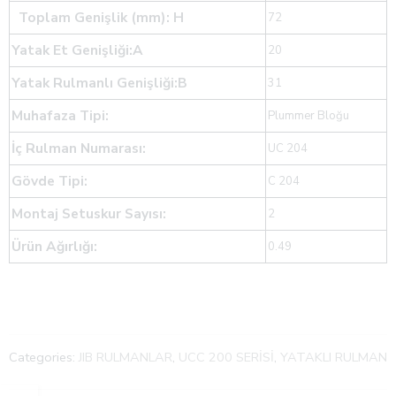
Toplam Genişlik (mm): H
72
Yatak Et Genişliği:A
20
Yatak Rulmanlı Genişliği:B
31
Muhafaza Tipi:
Plummer Bloğu
İç Rulman Numarası:
UC 204
Gövde Tipi:
C 204
Montaj Setuskur Sayısı:
2
Ürün Ağırlığı:
0.49
Categories:
JIB RULMANLAR
,
UCC 200 SERİSİ
,
YATAKLI RULMAN