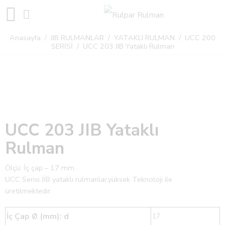
Anasayfa
/
JIB RULMANLAR
/
YATAKLI RULMAN
/
UCC 200
SERİSİ
/ UCC 203 JIB Yataklı Rulman
UCC 203 JIB Yataklı
Rulman
Ölçü: İç çap – 17 mm
UCC Serisi JİB ​​yataklı rulmanlar,yüksek Teknoloji ile
üretilmektedir.
İç Çap Ø (mm): d
17