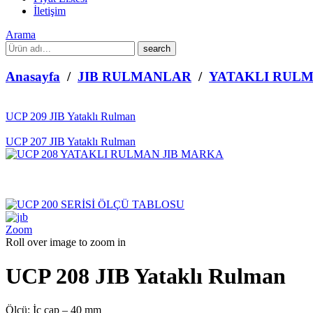
İletişim
Arama
What
are
you
Anasayfa
/
JIB RULMANLAR
/
YATAKLI RUL
looking
for?
UCP 209 JIB Yataklı Rulman
UCP 207 JIB Yataklı Rulman
Zoom
Roll over image to zoom in
UCP 208 JIB Yataklı Rulman
Ölçü: İç çap – 40 mm