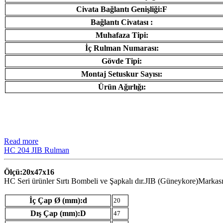
Civata Bağlantı Genişliği:F
Bağlantı Civatası :
Muhafaza Tipi:
İç Rulman Numarası:
Gövde Tipi:
Montaj Setuskur Sayısı:
Ürün Ağırlığı:
Read more
HC 204 JIB Rulman
Ölçü:20x47x16
HC Seri ürünler Sırtı Bombeli ve Şapkalı dır.JIB (Güneykore)Markası 
İç Çap Ø (mm):d
20
Dış Çap (mm):D
47