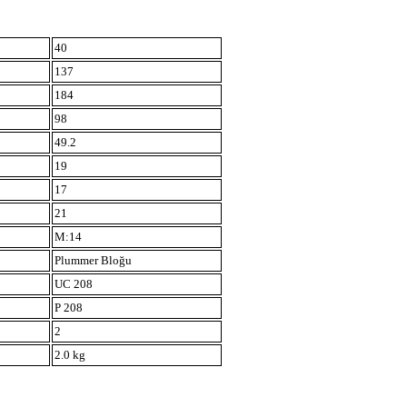
40
137
184
98
49.2
19
17
21
M:14
Plummer Bloğu
UC 208
P 208
2
2.0 kg