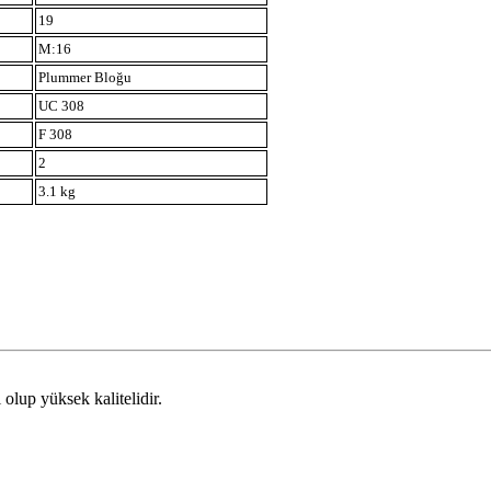
19
M:16
Plummer Bloğu
UC 308
F 308
2
3.1 kg
olup yüksek kalitelidir.