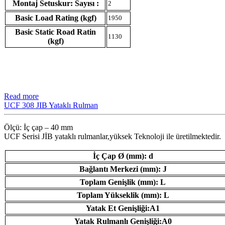
Montaj Setuskur: Sayısı :
2
Basic Load Rating (kgf)
1950
Basic Static Road Ratin
1130
(kgf)
Read more
UCF 308 JIB Yataklı Rulman
Ölçü: İç çap – 40 mm
UCF Serisi JİB ​​yataklı rulmanlar,yüksek Teknoloji ile üretilmektedir.
İç Çap Ø (mm): d
Bağlantı Merkezi (mm): J
Toplam Genişlik (mm): L
Toplam Yükseklik (mm): L
Yatak Et Genişliği:A1
Yatak Rulmanlı Genişliği:A0