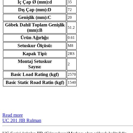
İç Çap Ø (mm):d
35
Dış Çap (mm):D
72
Genişlik (mm):C
20
Göbek Dahil Toplam Genişlik
51.2
(mm):B
Ürün Ağırlığı:
0.61
Setuskur Ölçüsü:
M8
Kapak Tipi:
2RS
Montaj Setuskur
2
Sayısı:
Basic Load Rating (kgf)
2570
Basic Static Road Ratin (kgf)
1540
Read more
UC 201 JIB Rulman