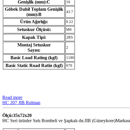
Genişlik (mm):C
16
Göbek Dahil Toplam Genişlik
43.7
(mm):B
Ürün Ağırlığı:
0.22
Setuskur Ölçüsü:
M6
Kapak Tipi:
2RS
Montaj Setuskur
2
Sayısı:
Basic Load Rating (kgf)
1180
Basic Static Road Ratin (kgf)
670
Read more
HC 207 JIB Rulman
Ölçü:35x72x20
HC Seri ürünler Sırtı Bombeli ve Şapkalı dır.JIB (Güneykore)Markası 