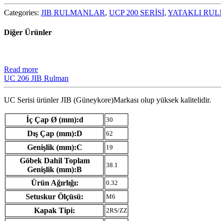
Categories:
JIB RULMANLAR
,
UCP 200 SERİSİ
,
YATAKLI RU
Diğer Ürünler
Read more
UC 206 JIB Rulman
UC Serisi ürünler JIB (Güneykore)Markası olup yüksek kalitelidir.
İç Çap Ø (mm):d
30
Dış Çap (mm):D
62
Genişlik (mm):C
19
Göbek Dahil Toplam
38.1
Genişlik (mm):B
Ürün Ağırlığı:
0.32
Setuskur Ölçüsü:
M6
Kapak Tipi:
2RS/ZZ