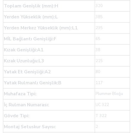
Toplam Genişlik (mm):H
320
Yerden Yükseklik (mm):L
385
Yerden Merkez Yükseklik (mm):L1
235
MİL Bağlantı Genişliği:F
65
Kızak Genişliği:A1
38
Kızak Uzunluğu:L3
215
Yatak Et Genişliği:A2
80
Yatak Rulmanlı Genişlik:B
117
Muhafaza Tipi:
Plummer Bloğu
İç Rulman Numarası:
UC 322
Gövde Tipi:
T 322
Montaj Setuskur Sayısı:
2