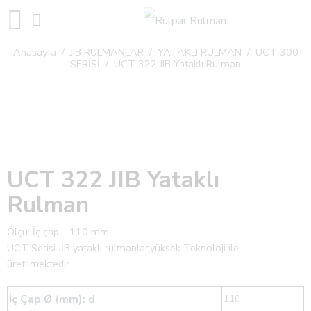
Anasayfa
/
JIB RULMANLAR
/
YATAKLI RULMAN
/
UCT 300
SERİSİ
/ UCT 322 JIB Yataklı Rulman
UCT 322 JIB Yataklı
Rulman
Ölçü: İç çap – 110 mm
UCT Serisi JİB ​​yataklı rulmanlar,yüksek Teknoloji ile
üretilmektedir.
İç Çap Ø (mm): d
110