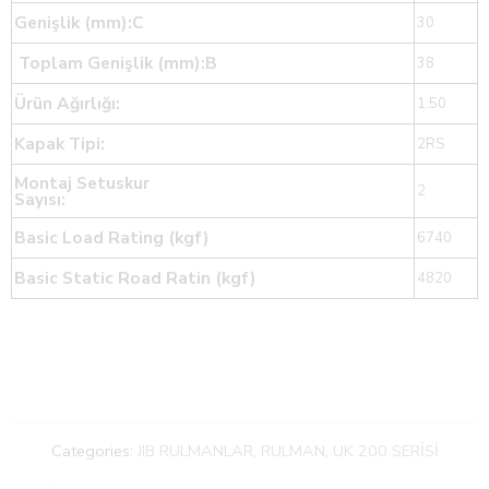
Genişlik (mm):C
30
Toplam Genişlik (mm):B
38
Ürün Ağırlığı:
1.50
Kapak Tipi:
2RS
Montaj Setuskur
2
Sayısı:
Basic Load Rating (kgf)
6740
Basic Static Road Ratin (kgf)
4820
Categories:
JIB RULMANLAR
,
RULMAN
,
UK 200 SERİSİ