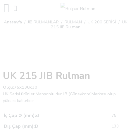
Anasayfa
/
JIB RULMANLAR
/
RULMAN
/
UK 200 SERİSİ
/ UK
215 JIB Rulman
UK 215 JIB Rulman
Ölçü:75x130x30
UK Serisi ürünler Manşonlu dur.JIB (Güneykore)Markası olup
yüksek kalitelidir.
İç Çap Ø (mm):d
75
Dış Çap (mm):D
130