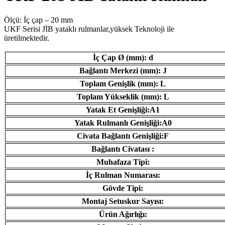
Ölçü: İç çap – 20 mm
UKF Serisi JİB ​​yataklı rulmanlar,yüksek Teknoloji ile
üretilmektedir.
İç Çap Ø (mm): d
Bağlantı Merkezi (mm): J
Toplam Genişlik (mm): L
Toplam Yükseklik (mm): L
Yatak Et Genişliği:A1
Yatak Rulmanlı Genişliği:A0
Civata Bağlantı Genişliği:F
Bağlantı Civatası :
Muhafaza Tipi:
İç Rulman Numarası:
Gövde Tipi:
Montaj Setuskur Sayısı:
Ürün Ağırlığı: