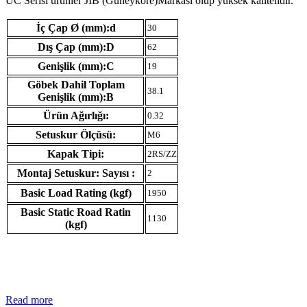
UC Serisi ürünler JIB (Güneykore)Markası olup yüksek kalitelidir.
İç Çap Ø (mm):d
30
Dış Çap (mm):D
62
Genişlik (mm):C
19
Göbek Dahil Toplam
38.1
Genişlik (mm):B
Ürün Ağırlığı:
0.32
Setuskur Ölçüsü:
M6
Kapak Tipi:
2RS/ZZ
Montaj Setuskur: Sayısı :
2
Basic Load Rating (kgf)
1950
Basic Static Road Ratin
1130
(kgf)
Read more