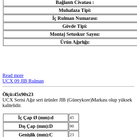
Bağlantı Civatası :
Muhafaza Tipi:
İç Rulman Numarası:
Gövde Tipi:
Montaj Setuskur Sayısı:
Ürün Ağırlığı:
Read more
UCX 09 JIB Rulman
Ölçü:45x90x23
UCX Serisi Ağır seri ürünler JIB (Güneykore)Markası olup yüksek
kalitelidir.
İç Çap Ø (mm):d
45
Dış Çap (mm):D
90
Genişlik (mm):C
23