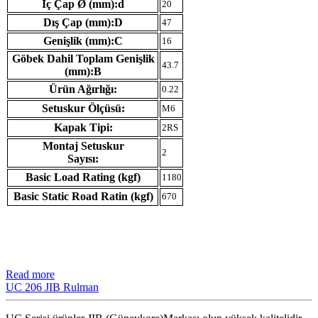
İç Çap Ø (mm):d
20
Dış Çap (mm):D
47
Genişlik (mm):C
16
Göbek Dahil Toplam Genişlik
43.7
(mm):B
Ürün Ağırlığı:
0.22
Setuskur Ölçüsü:
M6
Kapak Tipi:
2RS
Montaj Setuskur
2
Sayısı:
Basic Load Rating (kgf)
1180
Basic Static Road Ratin (kgf)
670
Read more
UC 206 JIB Rulman