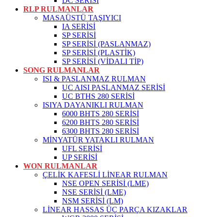
DC SERİSİ
RLP RULMANLAR
MASAÜSTÜ TAŞIYICI
IA SERİSİ
SP SERİSİ
SP SERİSİ (PASLANMAZ)
SP SERİSİ (PLASTİK)
SP SERİSİ (VİDALI TİP)
SONG RULMANLAR
ISI & PASLANMAZ RULMAN
UC AISI PASLANMAZ SERİSİ
UC BTHS 280 SERİSİ
ISIYA DAYANIKLI RULMAN
6000 BHTS 280 SERİSİ
6200 BHTS 280 SERİSİ
6300 BHTS 280 SERİSİ
MİNYATÜR YATAKLI RULMAN
UFL SERİSİ
UP SERİSİ
WON RULMANLAR
ÇELİK KAFESLİ LİNEAR RULMAN
NSE OPEN SERİSİ (LME)
NSE SERİSİ (LME)
NSM SERİSİ (LM)
LİNEAR HASSAS ÜÇ PARÇA KIZAKLAR