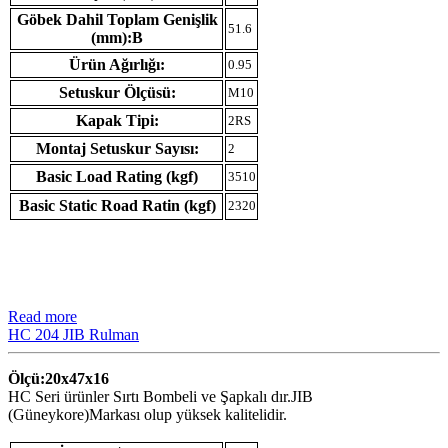
Göbek Dahil Toplam Genişlik
51.6
(mm):B
Ürün Ağırlığı:
0.95
Setuskur Ölçüsü:
M10
Kapak Tipi:
2RS
Montaj Setuskur Sayısı:
2
Basic Load Rating (kgf)
3510
Basic Static Road Ratin (kgf)
2320
Read more
HC 204 JIB Rulman
Ölçü:20x47x16
HC Seri ürünler Sırtı Bombeli ve Şapkalı dır.JIB
(Güneykore)Markası olup yüksek kalitelidir.