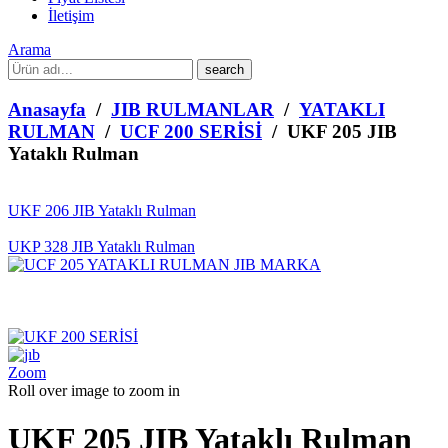
İletişim
Arama
What
are
you
Anasayfa
/
JIB RULMANLAR
/
YATAKLI
looking
RULMAN
/
UCF 200 SERİSİ
/ UKF 205 JIB
for?
Yataklı Rulman
UKF 206 JIB Yataklı Rulman
UKP 328 JIB Yataklı Rulman
Zoom
Roll over image to zoom in
UKF 205 JIB Yataklı Rulman