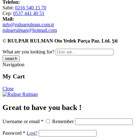
Telefon:
Sabit:
0216 540 15 70
Cep:
0537 441 40 51
Mail:
info@rulparrulman.com.tr
rulparrulman@hotmail.com
©
RULPAR RULMAN Oto Yedek Parça Paz. Ltd. Şti
What are you looking for?
Navigation
My Cart
Close
Great to have you back !
Username or email
*
Remember
Password
*
Lost?