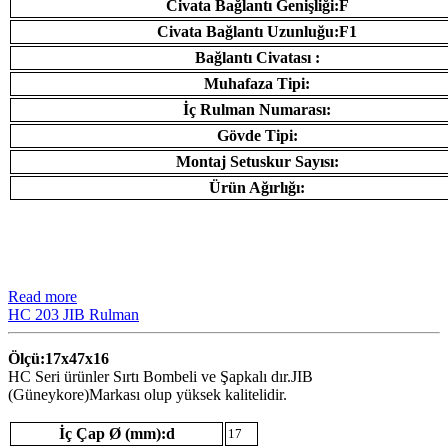
Civata Bağlantı Genişliği:F
Civata Bağlantı Uzunluğu:F1
Bağlantı Civatası :
Muhafaza Tipi:
İç Rulman Numarası:
Gövde Tipi:
Montaj Setuskur Sayısı:
Ürün Ağırlığı:
Read more
HC 203 JIB Rulman
Ölçü:17x47x16
HC Seri ürünler Sırtı Bombeli ve Şapkalı dır.JIB
(Güneykore)Markası olup yüksek kalitelidir.
İç Çap Ø (mm):d
17