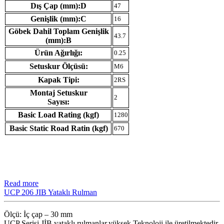
Dış Çap (mm):D
47
Genişlik (mm):C
16
Göbek Dahil Toplam Genişlik
43.7
(mm):B
Ürün Ağırlığı:
0.25
Setuskur Ölçüsü:
M6
Kapak Tipi:
2RS
Montaj Setuskur
2
Sayısı:
Basic Load Rating (kgf)
1280
Basic Static Road Ratin (kgf)
670
Read more
UCP 206 JIB Yataklı Rulman
Ölçü: İç çap – 30 mm
UCP Serisi JİB ​​yataklı rulmanlar,yüksek Teknoloji ile üretilmektedir.