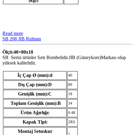
(kgf)
Read more
SB 208 JIB Rulman
Ölçü:40×80
x18
SB Serisi ürünler Sırtı Bombelidir.JIB (Güneykore)Markası olup
yüksek kalitelidir.
İç Çap Ø (mm):d
40
Dış Çap (mm):D
80
Genişlik (mm):C
18
Toplam Genişlik (mm):B
34
Ürün Ağırlığı:
0.48
Kapak Tipi:
2RS
Montaj Setuskur
2