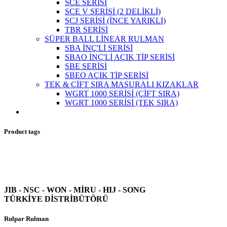
SCE SERİSİ
SCE V SERİSİ (2 DELİKLİ)
SCJ SERİSİ (İNCE YARIKLI)
TBR SERİSİ
SÜPER BALL LİNEAR RULMAN
SBA İNÇ'Lİ SERİSİ
SBAO İNÇ'Lİ AÇIK TİP SERİSİ
SBE SERİSİ
SBEO AÇIK TİP SERİSİ
TEK & ÇİFT SIRA MASURALI KIZAKLAR
WGRT 1000 SERİSİ (ÇİFT SIRA)
WGRT 1000 SERİSİ (TEK SIRA)
Product tags
JIB - NSC - WON -
MİRU - HIJ - SONG
TÜRKİYE DİSTRİBÜTÖRÜ
Rulpar Rulman