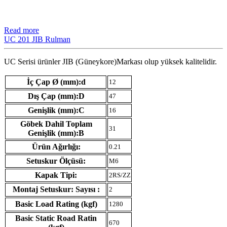
Read more
UC 201 JIB Rulman
UC Serisi ürünler JIB (Güneykore)Markası olup yüksek kalitelidir.
İç Çap Ø (mm):d
12
Dış Çap (mm):D
47
Genişlik (mm):C
16
Göbek Dahil Toplam
31
Genişlik (mm):B
Ürün Ağırlığı:
0.21
Setuskur Ölçüsü:
M6
Kapak Tipi:
2RS/ZZ
Montaj Setuskur: Sayısı :
2
Basic Load Rating (kgf)
1280
Basic Static Road Ratin
670