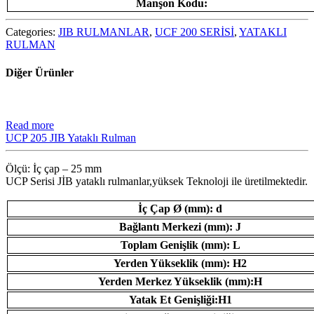
Manşon Kodu:
Categories:
JIB RULMANLAR
,
UCF 200 SERİSİ
,
YATAKLI
RULMAN
Diğer Ürünler
Read more
UCP 205 JIB Yataklı Rulman
Ölçü: İç çap – 25 mm
UCP Serisi JİB ​​yataklı rulmanlar,yüksek Teknoloji ile üretilmektedir.
İç Çap Ø (mm): d
Bağlantı Merkezi (mm): J
Toplam Genişlik (mm): L
Yerden Yükseklik (mm): H2
Yerden Merkez Yükseklik (mm):H
Yatak Et Genişliği:H1