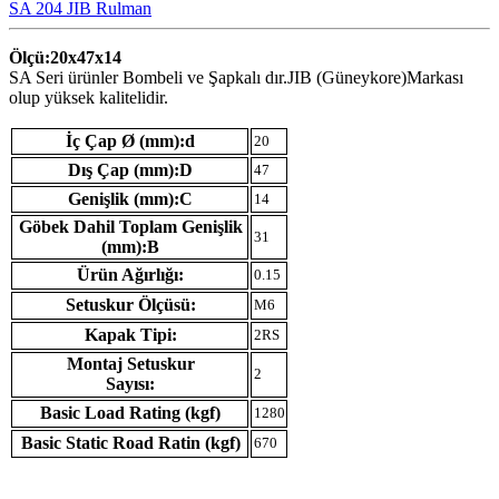
SA 204 JIB Rulman
Ölçü:20x47x14
SA Seri ürünler Bombeli ve Şapkalı dır.JIB (Güneykore)Markası
olup yüksek kalitelidir.
İç Çap Ø (mm):d
20
Dış Çap (mm):D
47
Genişlik (mm):C
14
Göbek Dahil Toplam Genişlik
31
(mm):B
Ürün Ağırlığı:
0.15
Setuskur Ölçüsü:
M6
Kapak Tipi:
2RS
Montaj Setuskur
2
Sayısı:
Basic Load Rating (kgf)
1280
Basic Static Road Ratin (kgf)
670