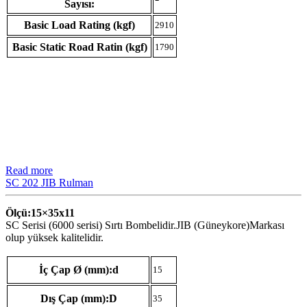
Sayısı:
Basic Load Rating (kgf)
2910
Basic Static Road Ratin (kgf)
1790
Read more
SC 202 JIB Rulman
Ölçü:15×35
x11
SC Serisi (6000 serisi) Sırtı Bombelidir.JIB (Güneykore)Markası
olup yüksek kalitelidir.
İç Çap Ø (mm):d
15
Dış Çap (mm):D
35