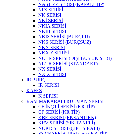
NAST ZZ SERİSİ (KAPALI TİP)
NFS SERİSİ
NK SERİSİ
NKİ SERİSİ
NKIA SERİSİ
NKIB SERİSİ
NKIS SERİSİ (BURÇLU)
NKS SERİSİ (BURÇSUZ)
NKX SERİSİ
NKX Z SERİSİ
NUTR SERİSİ (DIŞI BÜYÜK SERİ)
NUTR SERİSİ (STANDART)
NX SERİSİ
NX X SERİSİ
IR BURÇ
IR SERİSİ
KAFES
K SERİSİ
KAM MAKARALI RULMAN SERİSİ
CF İNÇ'Lİ SERİSİ (KR TİP)
CF SERİSİ (KR TİP)
KRE SERİSİ (EKSANTİRK)
KRV SERİSİ (SIK TANELİ)
NUKR SERİSİ (ÇİFT SIRALI)
SS CF SERİSİ (Paslanmaz KR TİP)