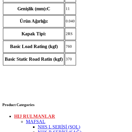
Genişlik (mm):C
11
Ürün Ağırlığı:
0.040
Kapak Tipi:
2RS
Basic Load Rating (kgf)
760
Basic Static Road Ratin (kgf)
370
Product Categories
HIJ RULMANLAR
MAFSAL
NHS L SERİSİ (SOL)