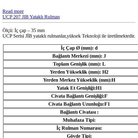
Read more
UCP 207 JIB Yataklı Rulman
Ölçü: İç çap – 35 mm
UCP Serisi JİB ​​yataklı rulmanlar,yüksek Teknoloji ile üretilmektedir.
İç Çap Ø (mm): d
Bağlantı Merkezi (mm): J
Toplam Genişlik (mm): L
Yerden Yükseklik (mm): H2
Yerden Merkez Yükseklik (mm):H
Yatak Et Genişliği:H1
Civata Bağlantı Genişliği:F
Civata Bağlantı Uzunluğu:F1
Bağlantı Civatası :
Muhafaza Tipi:
İç Rulman Numarası:
Gövde Tipi: