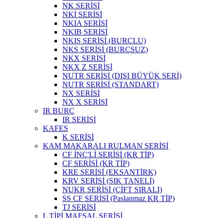
NK SERİSİ
NKİ SERİSİ
NKIA SERİSİ
NKIB SERİSİ
NKIS SERİSİ (BURÇLU)
NKS SERİSİ (BURÇSUZ)
NKX SERİSİ
NKX Z SERİSİ
NUTR SERİSİ (DIŞI BÜYÜK SERİ)
NUTR SERİSİ (STANDART)
NX SERİSİ
NX X SERİSİ
IR BURÇ
IR SERİSİ
KAFES
K SERİSİ
KAM MAKARALI RULMAN SERİSİ
CF İNÇ'Lİ SERİSİ (KR TİP)
CF SERİSİ (KR TİP)
KRE SERİSİ (EKSANTİRK)
KRV SERİSİ (SIK TANELİ)
NUKR SERİSİ (ÇİFT SIRALI)
SS CF SERİSİ (Paslanmaz KR TİP)
TJ SERİSİ
L TİPİ MAFSAL SERİSİ