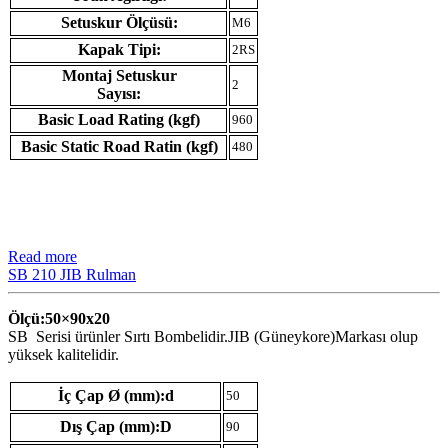
Setuskur Ölçüsü:
M6
Kapak Tipi:
2RS
Montaj Setuskur
2
Sayısı:
Basic Load Rating (kgf)
960
Basic Static Road Ratin (kgf)
480
Read more
SB 210 JIB Rulman
Ölçü:50×90
x20
SB Serisi ürünler Sırtı Bombelidir.JIB (Güneykore)Markası olup
yüksek kalitelidir.
İç Çap Ø (mm):d
50
Dış Çap (mm):D
90