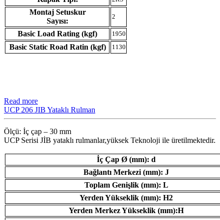
Montaj Setuskur
2
Sayısı:
Basic Load Rating (kgf)
1950
Basic Static Road Ratin (kgf)
1130
Read more
UCP 206 JIB Yataklı Rulman
Ölçü: İç çap – 30 mm
UCP Serisi JİB ​​yataklı rulmanlar,yüksek Teknoloji ile üretilmektedir.
İç Çap Ø (mm): d
Bağlantı Merkezi (mm): J
Toplam Genişlik (mm): L
Yerden Yükseklik (mm): H2
Yerden Merkez Yükseklik (mm):H