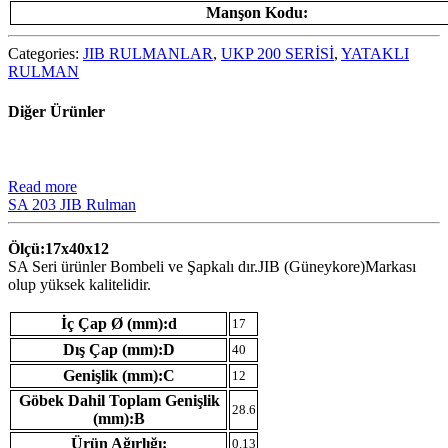
Manşon Kodu:
Categories:
JIB RULMANLAR
,
UKP 200 SERİSİ
,
YATAKLI
RULMAN
Diğer Ürünler
Read more
SA 203 JIB Rulman
Ölçü:17x40x12
SA Seri ürünler Bombeli ve Şapkalı dır.JIB (Güneykore)Markası
olup yüksek kalitelidir.
İç Çap Ø (mm):d
17
Dış Çap (mm):D
40
Genişlik (mm):C
12
Göbek Dahil Toplam Genişlik
28.6
(mm):B
Ürün Ağırlığı:
0.13