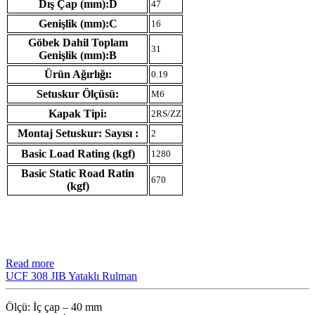
Dış Çap (mm):D
47
Genişlik (mm):C
16
Göbek Dahil Toplam
31
Genişlik (mm):B
Ürün Ağırlığı:
0.19
Setuskur Ölçüsü:
M6
Kapak Tipi:
2RS/ZZ
Montaj Setuskur: Sayısı :
2
Basic Load Rating (kgf)
1280
Basic Static Road Ratin
670
(kgf)
Read more
UCF 308 JIB Yataklı Rulman
Ölçü: İç çap – 40 mm