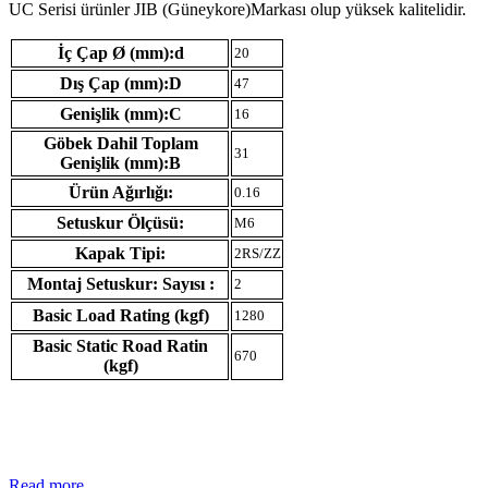
UC Serisi ürünler JIB (Güneykore)Markası olup yüksek kalitelidir.
İç Çap Ø (mm):d
20
Dış Çap (mm):D
47
Genişlik (mm):C
16
Göbek Dahil Toplam
31
Genişlik (mm):B
Ürün Ağırlığı:
0.16
Setuskur Ölçüsü:
M6
Kapak Tipi:
2RS/ZZ
Montaj Setuskur: Sayısı :
2
Basic Load Rating (kgf)
1280
Basic Static Road Ratin
670
(kgf)
Read more