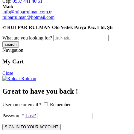
Cep:
0537 441 40 51
Mail:
info@rulparrulman.com.tr
rulparrulman@hotmail.com
©
RULPAR RULMAN Oto Yedek Parça Paz. Ltd. Şti
What are you looking for?
Navigation
My Cart
Close
Great to have you back !
Username or email
*
Remember
Password
*
Lost?
SIGN IN TO YOUR ACCOUNT