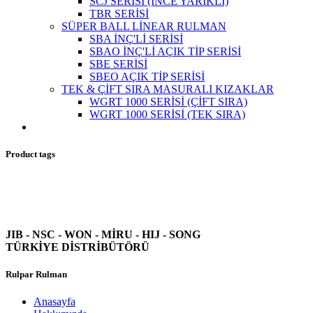
SCJ SERİSİ (İNCE YARIKLI)
TBR SERİSİ
SÜPER BALL LİNEAR RULMAN
SBA İNÇ'Lİ SERİSİ
SBAO İNÇ'Lİ AÇIK TİP SERİSİ
SBE SERİSİ
SBEO AÇIK TİP SERİSİ
TEK & ÇİFT SIRA MASURALI KIZAKLAR
WGRT 1000 SERİSİ (ÇİFT SIRA)
WGRT 1000 SERİSİ (TEK SIRA)
Product tags
JIB - NSC - WON -
MİRU - HIJ - SONG
TÜRKİYE DİSTRİBÜTÖRÜ
Rulpar Rulman
Anasayfa