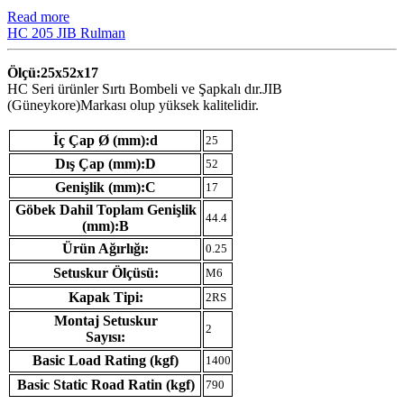
Read more
HC 205 JIB Rulman
Ölçü:25x52x17
HC Seri ürünler Sırtı Bombeli ve Şapkalı dır.JIB
(Güneykore)Markası olup yüksek kalitelidir.
İç Çap Ø (mm):d
25
Dış Çap (mm):D
52
Genişlik (mm):C
17
Göbek Dahil Toplam Genişlik
44.4
(mm):B
Ürün Ağırlığı:
0.25
Setuskur Ölçüsü:
M6
Kapak Tipi:
2RS
Montaj Setuskur
2
Sayısı:
Basic Load Rating (kgf)
1400
Basic Static Road Ratin (kgf)
790