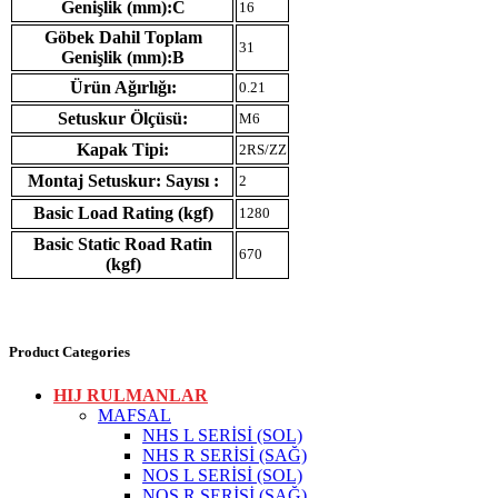
Genişlik (mm):C
16
Göbek Dahil Toplam
31
Genişlik (mm):B
Ürün Ağırlığı:
0.21
Setuskur Ölçüsü:
M6
Kapak Tipi:
2RS/ZZ
Montaj Setuskur: Sayısı :
2
Basic Load Rating (kgf)
1280
Basic Static Road Ratin
670
(kgf)
Product Categories
HIJ RULMANLAR
MAFSAL
NHS L SERİSİ (SOL)
NHS R SERİSİ (SAĞ)
NOS L SERİSİ (SOL)
NOS R SERİSİ (SAĞ)