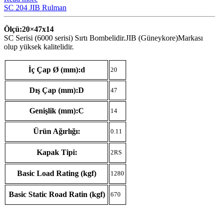
SC 204 JIB Rulman
Ölçü:20×47
x14
SC Serisi (6000 serisi) Sırtı Bombelidir.JIB (Güneykore)Markası
olup yüksek kalitelidir.
İç Çap Ø (mm):d
20
Dış Çap (mm):D
47
Genişlik (mm):C
14
Ürün Ağırlığı:
0.11
Kapak Tipi:
2RS
Basic Load Rating (kgf)
1280
Basic Static Road Ratin (kgf)
670