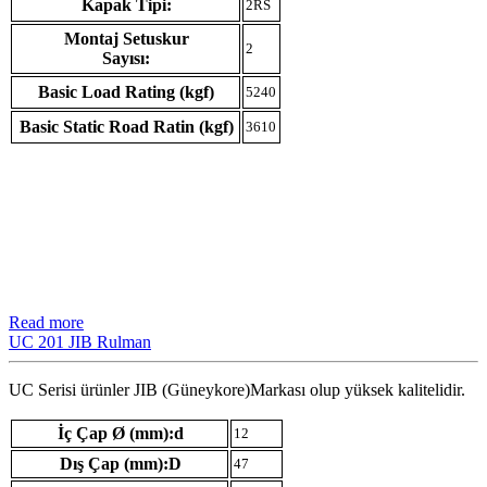
Kapak Tipi:
2RS
Montaj Setuskur
2
Sayısı:
Basic Load Rating (kgf)
5240
Basic Static Road Ratin (kgf)
3610
Read more
UC 201 JIB Rulman
UC Serisi ürünler JIB (Güneykore)Markası olup yüksek kalitelidir.
İç Çap Ø (mm):d
12
Dış Çap (mm):D
47