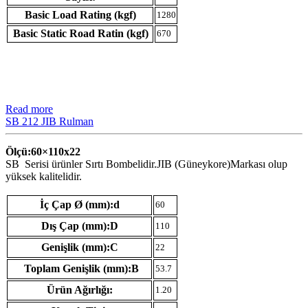
Basic Load Rating (kgf)
1280
Basic Static Road Ratin (kgf)
670
Read more
SB 212 JIB Rulman
Ölçü:60×110
x22
SB Serisi ürünler Sırtı Bombelidir.JIB (Güneykore)Markası olup
yüksek kalitelidir.
İç Çap Ø (mm):d
60
Dış Çap (mm):D
110
Genişlik (mm):C
22
Toplam Genişlik (mm):B
53.7
Ürün Ağırlığı:
1.20