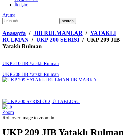
İletişim
Arama
What
are
you
Anasayfa
/
JIB RULMANLAR
/
YATAKLI
looking
RULMAN
/
UKP 200 SERİSİ
/ UKP 209 JIB
for?
Yataklı Rulman
UKP 210 JIB Yataklı Rulman
UKP 208 JIB Yataklı Rulman
Zoom
Roll over image to zoom in
UKP 209 JIB Yataklı Rulman