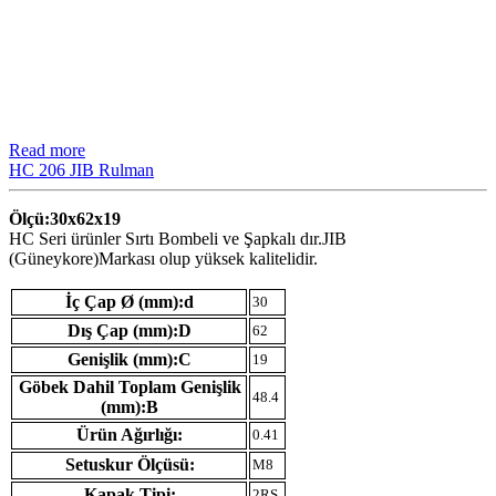
Read more
HC 206 JIB Rulman
Ölçü:30x62x19
HC Seri ürünler Sırtı Bombeli ve Şapkalı dır.JIB
(Güneykore)Markası olup yüksek kalitelidir.
İç Çap Ø (mm):d
30
Dış Çap (mm):D
62
Genişlik (mm):C
19
Göbek Dahil Toplam Genişlik
48.4
(mm):B
Ürün Ağırlığı:
0.41
Setuskur Ölçüsü:
M8
Kapak Tipi:
2RS