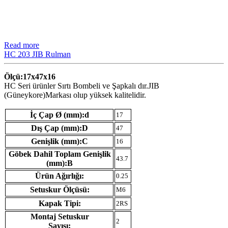
Read more
HC 203 JIB Rulman
Ölçü:17x47x16
HC Seri ürünler Sırtı Bombeli ve Şapkalı dır.JIB
(Güneykore)Markası olup yüksek kalitelidir.
İç Çap Ø (mm):d
17
Dış Çap (mm):D
47
Genişlik (mm):C
16
Göbek Dahil Toplam Genişlik
43.7
(mm):B
Ürün Ağırlığı:
0.25
Setuskur Ölçüsü:
M6
Kapak Tipi:
2RS
Montaj Setuskur
2
Sayısı: