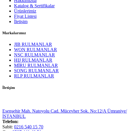
Hakkımızda
Katalog & Sertifikalar
Ürünlerimiz
Fiyat Listesi
İletişim
Markalarımız
JIB RULMANLAR
WON RULMANLAR
NSC RULMANLAR
HIJ RULMANLAR
MİRU RULMANLAR
SONG RULMANLAR
RLP RULMANLAR
İletişim
Esenşehir Mah. Natoyolu Cad. Mücevher Sok. No:12/A Ümraniye/
İSTANBUL
Telefon:
Sabit:
0216 540 15 70